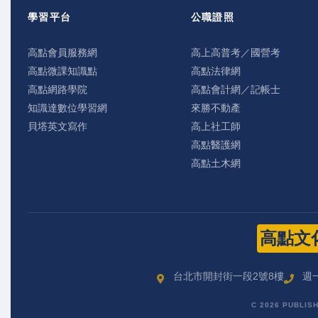
學習平台
公職證照
高點會員服務網
高上高普考／國營考
高點微課知識點
高點法律網
高點網路學院
高點會計網／記帳士
知識達數位學習網
來勝不動產
貝塔英文寫作
高上社工師
高點醫護網
高點土木網
高點文
台北市開封街一段2號8樓
週一
C 2026 PUBLIS