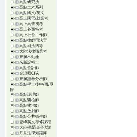
高點研究所
高點土木系列
高點國文/英文
高上國營/就業考
高上高普初考
高上各類特考
高上社會工作師
高點律師司法官
高點司法四等
大陸法律職業考
來勝不動產
來勝記帳士
高點會計師
金證照CFA
來勝證券分析師
高點學士後中/西/獸
醫
高點護理師
高點醫檢師
高點物治師
高點放射師
高點公共衛生師
登峰英文專修課程
大陸學歷認證代辦
月旦法學知識庫