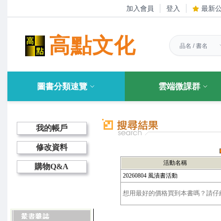
加入會員
登入
最新
高點文化
圖書分類速覽
雲端微課群
我的帳戶
修改資料
活動名稱
購物Q&A
20260804 風漬書活動
想用最好的價格買到本書嗎？請仔細選