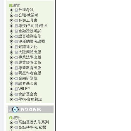
總覽
升學考試
公職‧就業考
各類工具書
專技(含司特)證照
金融證照考試
語言檢測進修
波斯納國考證照
知識達文化
大陸簡體出版
專業法學出版
專業經管出版
專業教育出版
明星作者自版
金融研訓院
證券基金會
WILEY
會計基金會
學術‧實務雜誌
總覽
高點基礎先修系列
高點轉學考/私醫