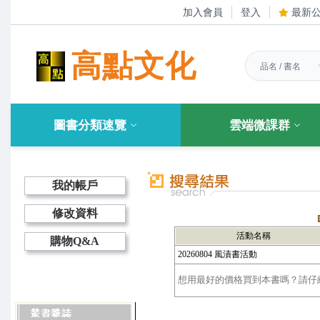
加入會員
登入
最新
高點文化
圖書分類速覽
雲端微課群
我的帳戶
修改資料
活動名稱
購物Q&A
20260804 風漬書活動
想用最好的價格買到本書嗎？請仔細選