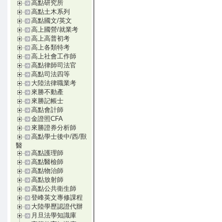
高點研究所
高點土木系列
高點國文/英文
高上國營/就業考
高上高普初考
高上各類特考
高上社會工作師
高點律師司法官
高點司法四等
大陸法律職業考
來勝不動產
來勝記帳士
高點會計師
金證照CFA
來勝證券分析師
高點學士後中/西/獸
醫
高點護理師
高點醫檢師
高點物治師
高點放射師
高點公共衛生師
登峰英文專修課程
大陸學歷認證代辦
月旦法學知識庫