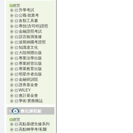
總覽
升學考試
公職‧就業考
各類工具書
專技(含司特)證照
金融證照考試
語言檢測進修
波斯納國考證照
知識達文化
大陸簡體出版
專業法學出版
專業經管出版
專業教育出版
明星作者自版
金融研訓院
證券基金會
WILEY
會計基金會
學術‧實務雜誌
總覽
高點基礎先修系列
高點轉學考/私醫