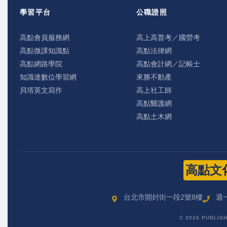
學習平台
公職證照
高點會員服務網
高上高普考／國營考
高點微課知識點
高點法律網
高點網路學院
高點會計網／記帳士
知識達數位學習網
來勝不動產
貝塔英文寫作
高上社工師
高點醫護網
高點土木網
高點文
台北市開封街一段2號8樓
週一
C 2026 PUBLIS