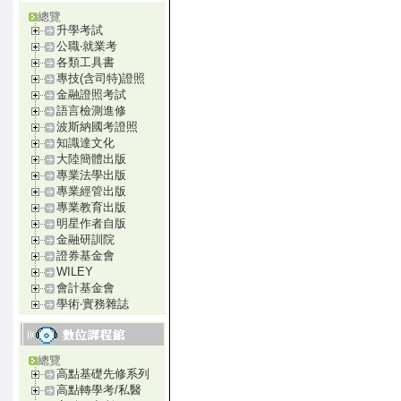
總覽
升學考試
公職‧就業考
各類工具書
專技(含司特)證照
金融證照考試
語言檢測進修
波斯納國考證照
知識達文化
大陸簡體出版
專業法學出版
專業經管出版
專業教育出版
明星作者自版
金融研訓院
證券基金會
WILEY
會計基金會
學術‧實務雜誌
總覽
高點基礎先修系列
高點轉學考/私醫