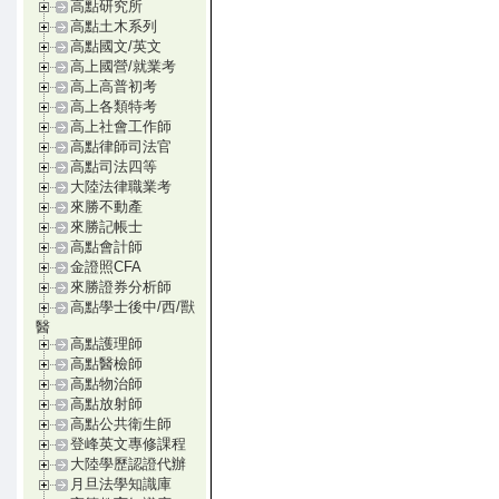
高點研究所
高點土木系列
高點國文/英文
高上國營/就業考
高上高普初考
高上各類特考
高上社會工作師
高點律師司法官
高點司法四等
大陸法律職業考
來勝不動產
來勝記帳士
高點會計師
金證照CFA
來勝證券分析師
高點學士後中/西/獸
醫
高點護理師
高點醫檢師
高點物治師
高點放射師
高點公共衛生師
登峰英文專修課程
大陸學歷認證代辦
月旦法學知識庫