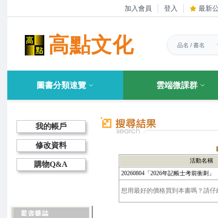
加入會員
登入
最新
高點文化
圖書分類速覽
雲端微課群
我的帳戶
修改資料
活動名稱
購物Q&A
20260804「2026年記帳士考前衝刺」（
想用最好的價格買到本書嗎？請仔細選