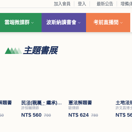
加入會員
登入
最新公告
增備(
雲端微課群
波斯納讀書會
考前直播間
主題書展