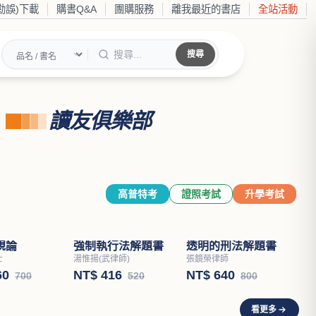
勘誤)下載
購書Q&A
團購服務
離我最近的書店
全站活動
搜尋
讀友俱樂部
高普特考
證照考試
升學考試
強制執行法解題書
透明的刑法解題書
湯惟揚(武律師)
張鏡榮律師
NT$ 416
NT$ 640
520
800