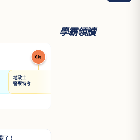
規論
士
60
700
看更多
學霸領讀
6月
7月