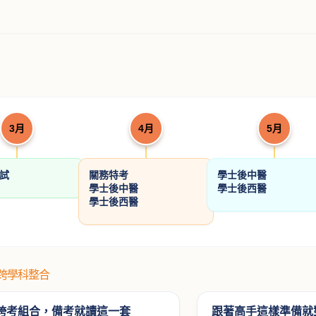
解題書
民法(親屬．繼承)
憲法解題書
土地法
（學說論著）
許恒輔律師
歐律師
許文昌博
NT$ 560
NT$ 624
NT$ 5
50
700
780
3月
4月
5月