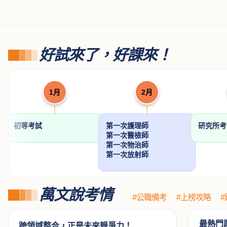
內外科護理學歷屆試
國考材料力學重點暨
刑事訴訟法
題分章題解
題型解析
游麗娥
程中鼎
承錄
NT$ 442
NT$ 612
NT$ 360
520
720
4
好試來了，好課來！
1月
2月