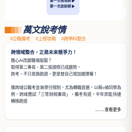
民法(親屬．繼承)（學說
論著）
許恒輔律師
NT$ 560
700
土地法規論
透明的刑法解題書
許文昌博士
張鏡榮律師
NT$ 560
NT$ 640
700
800
看更多
好試來了，好課來！
1月
2月
3月