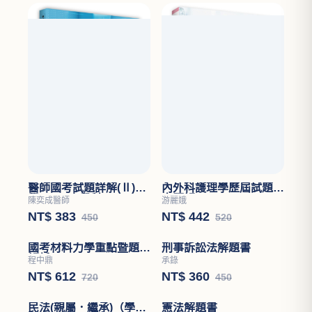
醫師國考試題詳解(Ⅱ)醫
內外科護理學歷屆試題分
學(四)－小兒科
章題解
陳奕成醫師
游麗娥
NT$ 383
NT$ 442
450
520