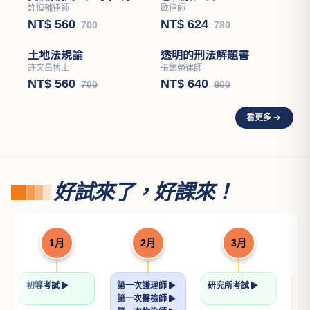
國考材料力學重點暨題型
刑事訴訟法解題書
解析
程中鼎
承錄
NT$ 612
NT$ 360
720
450
憲法解題書
歐律師
NT$ 624
780