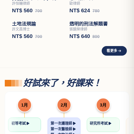
歐律師
NT$ 624
780
民法(親屬．繼承)（學說
論著）
許恒輔律師
NT$ 560
700
透明的刑法解題書
張鏡榮律師
NT$ 640
800