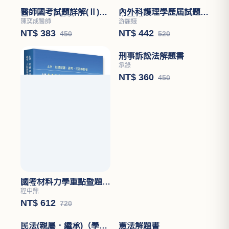
醫師國考試題詳解(Ⅱ)醫
內外科護理學歷屆試題分
學(四)－小兒科
章題解
陳奕成醫師
游麗娥
NT$ 383
NT$ 442
450
520
國考材料力學重點暨題型
刑事訴訟法解題書
解析
程中鼎
承錄
NT$ 612
NT$ 360
720
450
憲法解題書