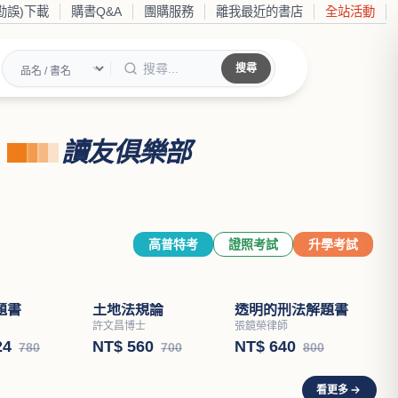
勘誤)下載
購書Q&A
團購服務
離我最近的書店
全站活動
搜尋
讀友俱樂部