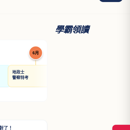
高普特考
證照考試
升學考試
透明的刑法解題書
張鏡榮律師
NT$ 640
800
題書
土地法規論
許文昌博士