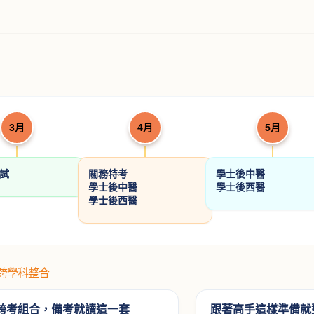
學重點暨
民法(親屬．繼承)
（學說論著）
許恒輔律師
NT$ 560
20
700
刑事訴訟法解題書
憲法解
承錄
歐律師