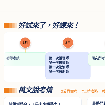
暢銷新書 →
醫師國考試題詳解
內外科護理學歷屆試
國考材料力
(Ⅱ)醫學(四)－小兒
題分章題解
題型解析
陳奕成醫師
游麗娥
程中鼎
科
NT$ 383
NT$ 442
NT$ 612
450
520
7