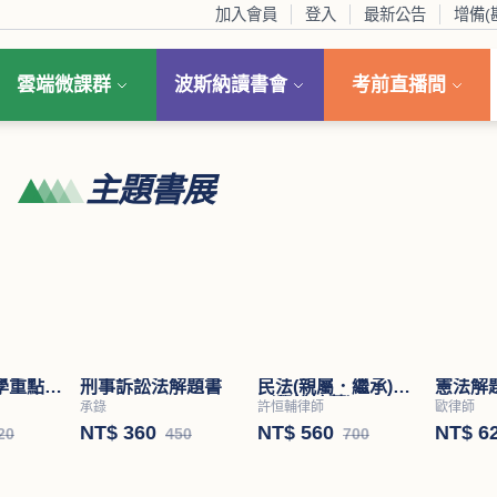
加入會員
登入
最新公告
增備(
雲端微課群
波斯納讀書會
考前直播間
主題書展