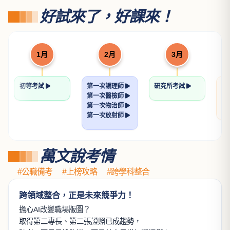
論著）
許恒輔律師
NT$ 560
700
土地法規論
透明的刑法解題書
許文昌博士
張鏡榮律師
NT$ 560
NT$ 640
700
800
看更多