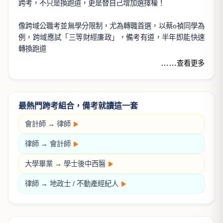
好試來了，好課來！
1月
2月
3月
初等考試
第一次護理師
研究所考試
關
第一次醫檢師
學
第一次物治師
學
第一次放射師
萬文說考情
#公職備考
#上榜攻略
#跨學科整合
跨領域整合，正是未來競爭力！