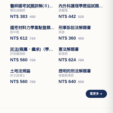
醫師國考試題詳解(Ⅱ)醫
內外科護理學歷屆試題分
學(四)－小兒科
章題解
陳奕成醫師
游麗娥
NT$ 383
NT$ 442
450
520
國考材料力學重點暨題型
刑事訴訟法解題書
解析
程中鼎
承錄
NT$ 612
NT$ 360
720
450
憲法解題書
歐律師
NT$ 624
780
民法(親屬．繼承)（學說