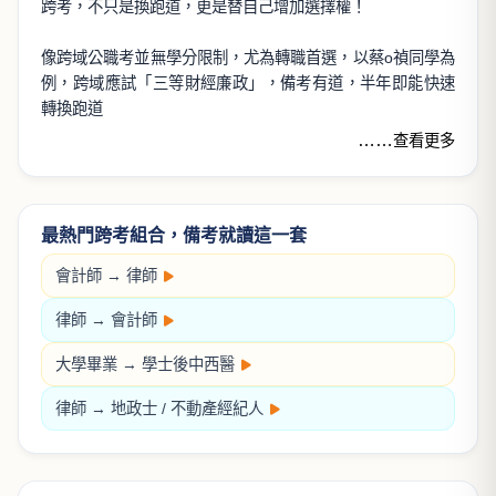
第一次物治師
學
第一次放射師
萬文說考情
#公職備考
#上榜攻略
#跨學科整合
跨領域整合，正是未來競爭力！
擔心AI改變職場版圖？
取得第二專長、第二張證照已成趨勢，
跨考，不只是換跑道，更是替自己增加選擇權！
像跨域公職考並無學分限制，尤為轉職首選，以蔡o禎同學為
例，跨域應試「三等財經廉政」，備考有道，半年即能快速
轉換跑道
……
查看更多