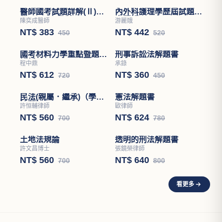
醫師國考試題詳解(Ⅱ)醫
內外科護理學歷屆試題分
學(四)－小兒科
章題解
陳奕成醫師
游麗娥
NT$ 383
NT$ 442
450
520
國考材料力學重點暨題型
刑事訴訟法解題書
解析
程中鼎
承錄
NT$ 612
NT$ 360
720
450
民法(親屬．繼承)（學說
憲法解題書