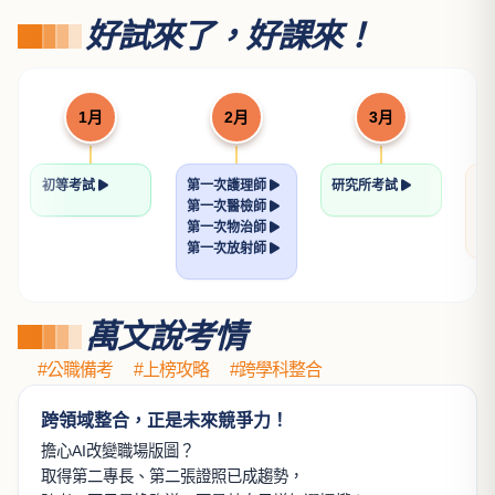
論著）
許恒輔律師
歐律師
NT$ 560
NT$ 624
700
780
土地法規論
透明的刑法解題書
許文昌博士
張鏡榮律師
NT$ 560
NT$ 640
700
800
看更多
好試來了，好課來！
1月
2月
3月
初等考試
第一次護理師
研究所考試
關
第一次醫檢師
學