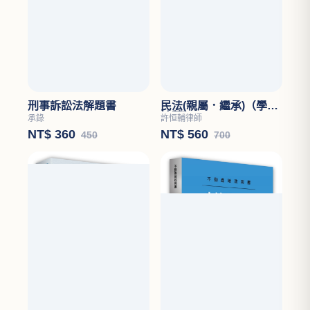
刑事訴訟法解題書
民法(親屬．繼承)（學說
論著）
承錄
許恒輔律師
NT$ 360
NT$ 560
450
700