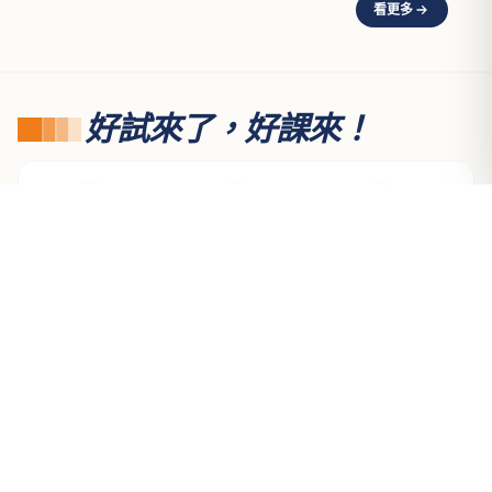
看更多
好試來了，好課來！
1月
2月
3月
初等考試
第一次護理師
研究所考試
關
第一次醫檢師
學
第一次物治師
學
第一次放射師
萬文說考情
#公職備考
#上榜攻略
#跨學科整合