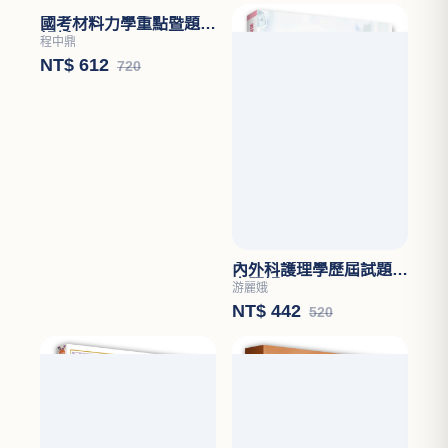
國考材料力學重點暨題型
解析
程中鼎
NT$ 612
720
內外科護理學歷屆試題分
章題解
游麗娥
NT$ 442
520