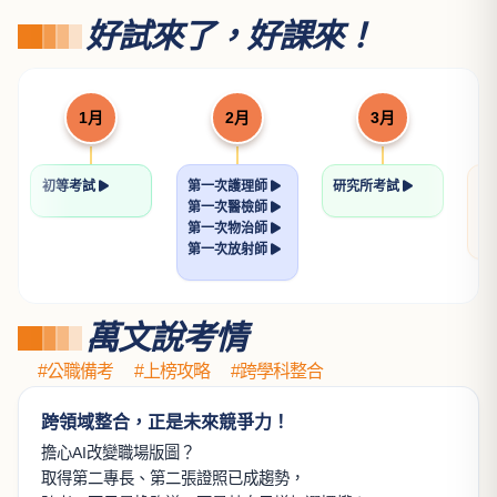
論著）
許恒輔律師
NT$ 560
700
憲法解題書
歐律師
NT$ 624
780
透明的刑法解題書
張鏡榮律師
NT$ 640
800