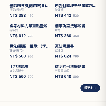
醫師國考試題詳解(Ⅱ)醫
內外科護理學歷屆試題分
學(四)－小兒科
章題解
陳奕成醫師
游麗娥
NT$ 383
NT$ 442
450
520
國考材料力學重點暨題型
刑事訴訟法解題書
解析
程中鼎
承錄
NT$ 612
NT$ 360
720
450
民法(親屬．繼承)（學說