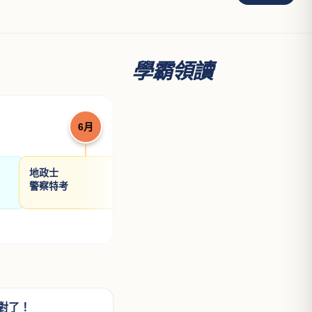
土地法規論
許文昌博士
NT$ 560
700
看更多
學霸領讀
6月
7月