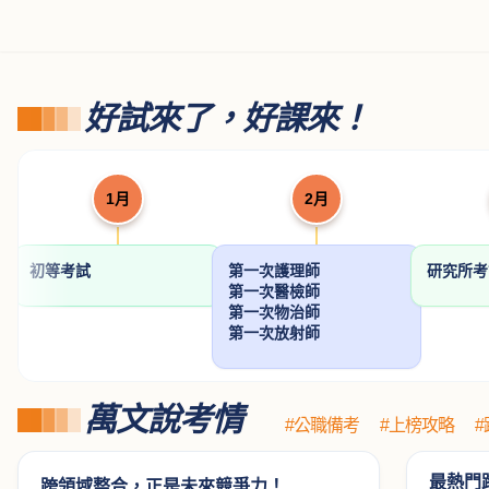
醫師國考試題詳解
內外科護理學歷屆試
國考材料力
(Ⅱ)醫學(四)－小兒
題分章題解
題型解析
陳奕成醫師
游麗娥
程中鼎
科
NT$ 383
NT$ 442
NT$ 612
450
520
7
好試來了，好課來！
1月
2月