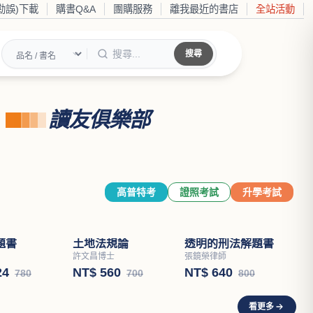
勘誤)下載
購書Q&A
團購服務
離我最近的書店
全站活動
搜尋
讀友俱樂部
高普特考
證照考試
升學考試
題書
透明的刑法解題書
張鏡榮律師
24
NT$ 640
780
800