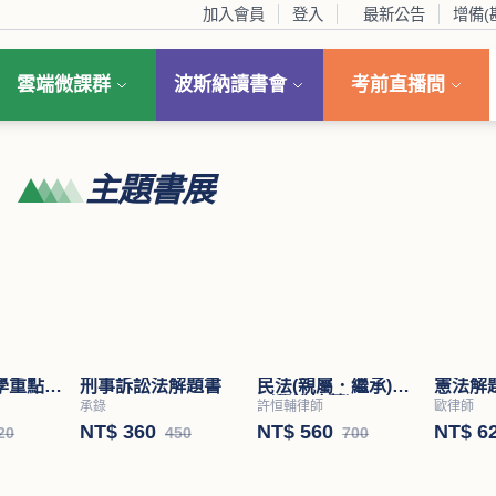
加入會員
登入
最新公告
增備(
雲端微課群
波斯納讀書會
考前直播間
主題書展
刑事訴訟法解題書
民法(親屬．繼承)
憲法解
（學說論著）
承錄
許恒輔律師
歐律師
NT$ 360
NT$ 560
NT$ 6
450
700