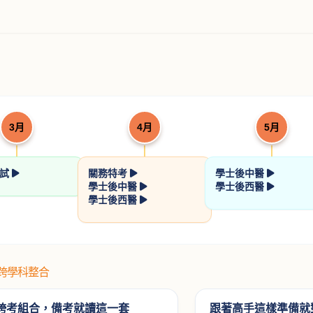
民法(親屬．繼承)
憲法解題書
（學說論著）
許恒輔律師
歐律師
NT$ 560
NT$ 624
700
780
3月
4月
5月