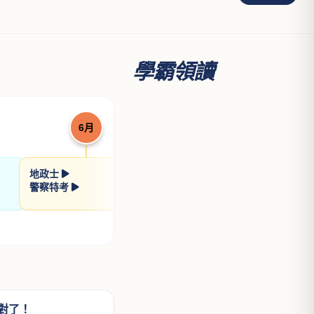
透明的刑法解題書
張鏡榮律師
NT$ 640
800
看更多
學霸領讀
6月
7月