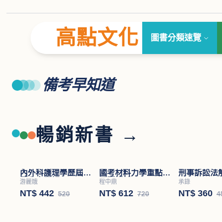
高點文化
圖書分類速覽
備考早知道
暢銷新書 →
內外科護理學歷屆試
國考材料力學重點暨
刑事訴訟法
題分章題解
題型解析
游麗娥
程中鼎
承錄
NT$ 442
NT$ 612
NT$ 360
520
720
4