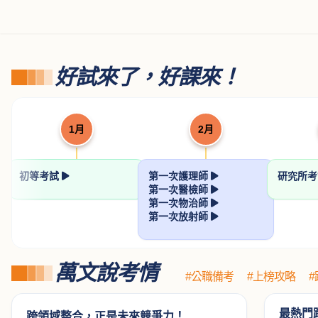
好試來了，好課來！
1月
2月