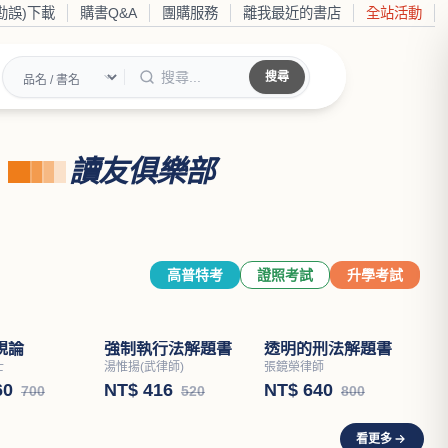
勘誤)下載
購書Q&A
團購服務
離我最近的書店
全站活動
搜尋
讀友俱樂部
高普特考
證照考試
升學考試
規論
強制執行法解題書
士
湯惟揚(武律師)
60
NT$ 416
700
520