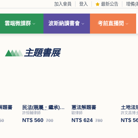
加入會員
登入
最新公告
增備(
雲端微課群
波斯納讀書會
考前直播間
主題書展
解題書
土地法
許文昌博
NT$ 5
50