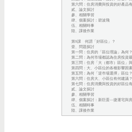
第六問：住房消費與投資的好產品
貳、論文探討
參、相關學習
肆、個案探討：碧波飛
伍、相關時事
陸、課後作業
第9課 何謂「好區位」？
壹、問題探討
第一問：住房的「區位理論」為何
第二問：為何市場都認為住房投資
第三問：住房「大（都市）區位」
第四問：大、小區位的各種影響因
第五問：為何「逆巿場選擇」區位
第六問：住房大、小區位有何建議
第七問：住房消費與投資的好區位
貳、論文探討
參、相關學習
肆、個案探討：新巨蛋—捷運宅與
伍、相關時事
陸、課後作業