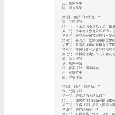
伍、相關時事
陸、課後作業
第7課 何謂「好時機」？
壹、問題探討
第一問：何謂房地產景氣？房市價
第二問：房市為何會有景氣循環？房市
第三問：臺灣過去房市經過幾次景
第四問：臺灣房市景氣循環的歷史
第五問：首購與換屋的時機有何不
第六問：住房投資和消費的時機有
第七問：時機對住房決策的影響為
貳、論文探討
參、相關學習
肆、個案探討：國泰昕春
伍、相關時事
陸、課後作業
第8課 何謂「好產品」？
壹、問題探討
第一問：好產品的內涵為何？
第二問：住房與棟的好品質的因素
第三問：住房社區好品質的因素有
第四問：好建商知多少？
第五問：租屋產品：雅房、分套、