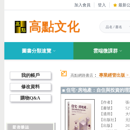
加入會員
登入
最新
高點文化
圖書分類速覽
雲端微課群
：
我的帳戶
專業經管出版
>
高點網路書店
修改資料
住宅･房地產：自住與投資的理論
購物Q&A
【作者】
張
【書號】
52
【適用】
大
【出版社】
元
【出版】
20