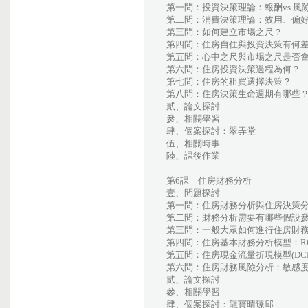
第一問：投資決策理論：報酬vs.
第二問：消費決策理論：效用、偏
第三問：如何建立市場之尺？
第四問：住房自住與投資決策有何
第五問：心中之尺與市場之尺是否
第六問：住房投資決策過程為何？
第七問：住房的租買選擇決策？
第八問：住房決策生命週期有哪些
貳、論文探討
參、相關學習
肆、個案探討：翠弄堂
伍、相關時事
陸、課後作業
第6課 住房財務分析
壹、問題探討
第一問：住房財務分析與住房決策
第二問：財務分析需要有哪些假設
第三問：一般大眾如何進行住房財務分析？房
第四問：住房基本財務分析模型：R
第五問：住房現金流量折現模型(DCF 
第六問：住房財務風險分析：敏感
貳、論文探討
參、相關學習
肆、個案探討：龍寶晴臻邱