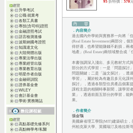
95
折特價：
570
元
總覽
升學考試
公職‧就業考
各類工具書
專技(含司特)證照
．內容簡介
金融證照考試
過去國內外學術與實務界一向將「住房」分
語言檢測進修
(Real Estate Investm
波斯納國考證照
得舒適，也希望能賺錢不虧損，兩者不
知識達文化
地產」(Real Estate)兩領域
大陸簡體出版
專業法學出版
本書強調深入淺出、多元教材方式
專業經管出版
部分的方式學習：一是「問題探討
專業教育出版
問題關鍵；二是「論文探討」，透
明星作者自版
學習」，屬於較為有趣且多元化課
金融研訓院
探討」，透過各類型住房產品個案
證券基金會
課程主題的相關時事新聞，讓學習
WILEY
業」，透過前面五部分的學習，能
會計基金會
果。
學術‧實務雜誌
．作者簡介
張金鶚
總覽
美國麻省理工學院(MIT)建築碩士，
高點基礎先修系列
州柏克萊大學、英國瑞汀及格拉斯
高點轉學考/私醫