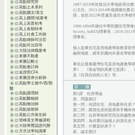
高點研究所
1987-2019年於政治大學地政
高點土木系列
心主任。2013-2014年借調擔任
高點國文/英文
授，並於2022年受邀至成功大學
高上國營/就業考
高上高普初考
1990-1994年擔任中華民國住宅學會創會
高上各類特考
Society, AsRES)理事長；2010-2011
高上社會工作師
理事長。
高點律師司法官
高點司法四等
個人從事住宅及房地產學術教育研究
大陸法律職業考
融與地政，經常於國內外著名學術
來勝不動產
來勝記帳士
畢生以發展臺灣住宅及房地產教學
高點會計師
界》、《張金鶚的房產七堂課》、
金證照CFA
及《住房自由的人生》等。
來勝證券分析師
高點學士後中/西/獸
醫
高點護理師
第1課 住房導論
高點醫檢師
壹、問題探討
高點物治師
第一問：何謂住宅、房地產和住房
高點放射師
第二問：購買住房與股票和手機有
高點公共衛生師
第三問：住房學術研究現況與趨勢
登峰英文專修課程
第四問：為何要討論個人的居住史
大陸學歷認證代辦
第五問：什麼是好房子？
月旦法學知識庫
貳、論文探討