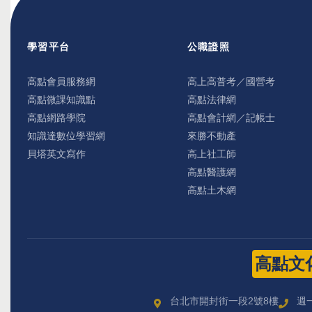
學習平台
公職證照
高點會員服務網
高上高普考／國營考
高點微課知識點
高點法律網
高點網路學院
高點會計網／記帳士
知識達數位學習網
來勝不動產
貝塔英文寫作
高上社工師
高點醫護網
高點土木網
高點文
台北市開封街一段2號8樓
週一