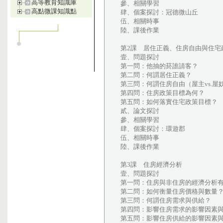
高等教育知識庫
參、相關學習
高點微課知識點
肆、個案探討：冠德微山丘
伍、相關時事
陸、課後作業
第2課 居住正義、住房自由與住宅
壹、問題探討
第一問：他抽的菸誰請客？
第二問：何謂居住正義？
第三問：何謂住房自由（屋主vs.屋
第四問：住房政策目標為何？
第五問：如何落實住宅政策目標？
貳、論文探討
參、相關學習
肆、個案探討：環遊郡
伍、相關時事
陸、課後作業
第3課 住房經濟分析
壹、問題探討
第一問：住房與非住房的經濟分析
第二問：如何衡量住房價格與數量
第三問：何謂住房需求與供給？
第四問：影響住房需求的影響因素
第五問：影響住房供給的影響因素