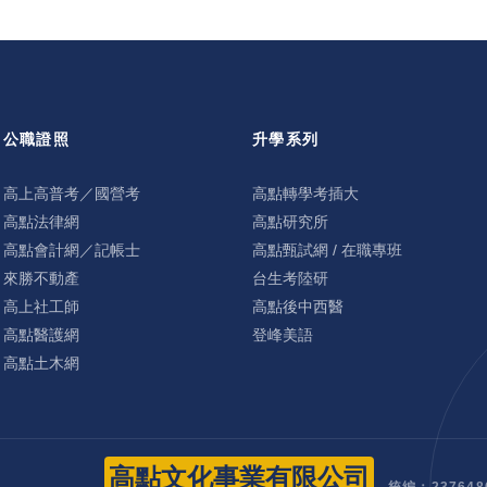
公職證照
升學系列
高上高普考／國營考
高點轉學考插大
高點法律網
高點研究所
高點會計網／記帳士
高點甄試網 / 在職專班
來勝不動產
台生考陸研
高上社工師
高點後中西醫
高點醫護網
登峰美語
高點土木網
高點文化事業有限公司