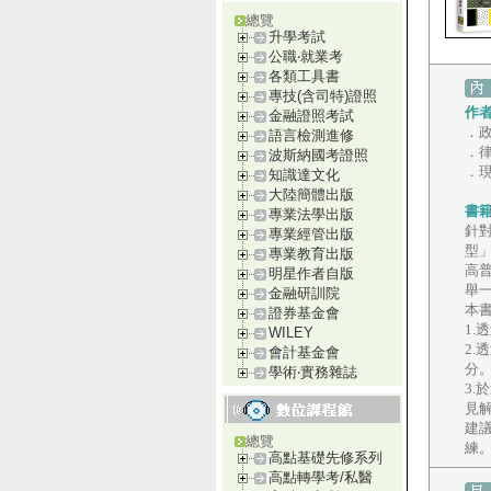
總覽
升學考試
公職‧就業考
各類工具書
專技(含司特)證照
作
金融證照考試
．
語言檢測進修
．
波斯納國考證照
．
知識達文化
大陸簡體出版
書
專業法學出版
針
專業經管出版
型
專業教育出版
高
明星作者自版
舉
金融研訓院
本
證券基金會
1
WILEY
2
會計基金會
分
學術‧實務雜誌
3
見
建
總覽
練
高點基礎先修系列
高點轉學考/私醫