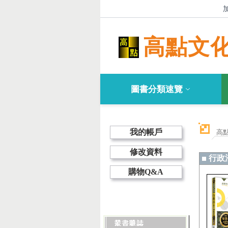
高點文
圖書分類速覽
我的帳戶
高
修改資料
行政
購物Q&A