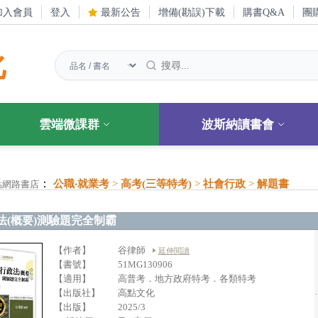
加入會員
登入
最新公告
增備(勘誤)下載
購書Q&A
團
化
雲端微課群
波斯納讀書會
：
公職‧就業考
>
高考(三等特考)
>
社會行政
>
解題書
點網路書店
法(概要)測驗題完全制霸
【作者】
谷律師
延伸閱讀
【書號】
51MG130906
【適用】
高普考．地方政府特考．各類特考
【出版社】
高點文化
【出版】
2025/3