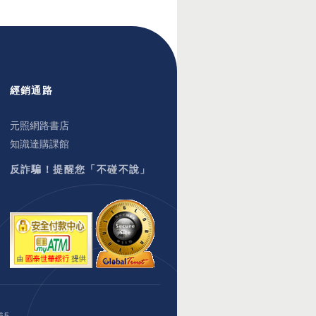
經銷通路
元照網路書店
知識達購課館
反詐騙！提醒您「不碰不說」