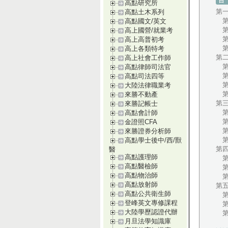
高點研究所
第
高點土木系列
第
高點國文/英文
第
高上國營/就業考
第
高上高普初考
第
高上各類特考
第
高上社會工作師
第
高點律師司法官
第
高點司法四等
第
大陸法律職業考
第
來勝不動產
第
來勝記帳士
第
高點會計師
第
金證照CFA
第
來勝證券分析師
第
高點學士後中/西/獸
第
醫
高點護理師
第
高點醫檢師
第
高點物治師
第
高點放射師
第
高點公共衛生師
第
登峰英文專修課程
第
大陸學歷認證代辦
第
月旦法學知識庫