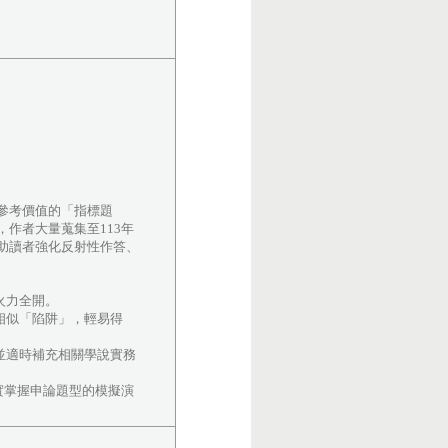
參考價值的「指標題
作者大量蒐集至113年
助讀者強化反射性作答、
火力全開。
相似「陷阱」，輕易得
並適時補充相關學說實務
實掌握申論題型的模擬演