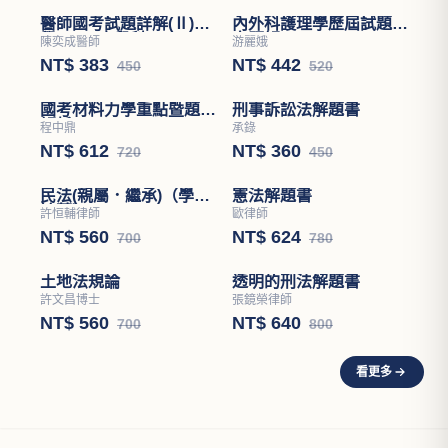
內外科護理學歷屆試題分
章題解
游麗娥
NT$ 442
520
醫師國考試題詳解(Ⅱ)醫
學(四)－小兒科
陳奕成醫師
NT$ 383
450
刑事訴訟法解題書
承錄
NT$ 360
450