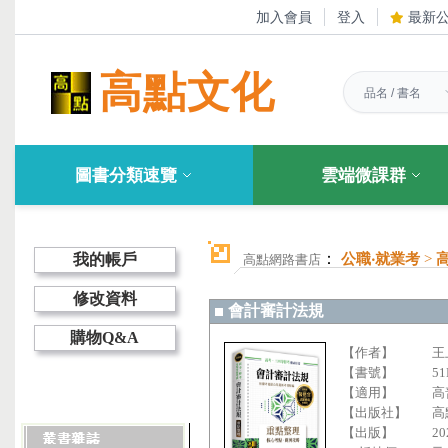
加入會員
登入
最新
高點文化
圖書分類速覽
雲端微課群
：
我的帳戶
公職‧就業考
>
高點網路書店
修改資料
會計審計法規
購物Q&A
【作者】
王
【書號】
51
【適用】
高
【出版社】
高
【出版】
20