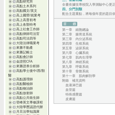
高點研究所
全書依據技專校院入學測驗中心更
高點土木系列
四、分門別類
高點國文/英文
配合主題重點，將每個年度的題目
高上國營/就業考
高上高普初考
高上各類特考
高上社會工作師
第一章 細胞總論
高點律師司法官
第二章 腸胃道系統
高點司法四等
第三章 內分泌系統
大陸法律職業考
第四章 生殖系統
來勝不動產
第五章 泌尿系統
來勝記帳士
第六章 心臟系統
高點會計師
第七章 肌肉生理學
金證照CFA
第八章 神經系統
來勝證券分析師
第九章 呼吸系統
高點學士後中/西/獸
第十章 骨骼系統
醫
第十一章 肌肉解剖學
高點護理師
附錄 補充資料
高點醫檢師
血液淋巴篇
高點物治師
血管篇
高點放射師
特殊感覺篇
高點公共衛生師
皮膚篇
登峰英文專修課程
大陸學歷認證代辦
月旦法學知識庫