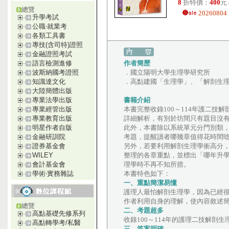
8
折特價：
400
元
總覽
202608
升學考試
公職‧就業考
各類工具書
專技(含司特)證照
金融證照考試
作者簡歷
語言檢測進修
．國立陽明大學生理學研究所
波斯納國考證照
．高點建國「生理學」、「解剖生
知識達文化
大陸簡體出版
書籍介紹
專業法學出版
本書完整收錄100～114年護二
專業經管出版
詳細解析，有別於坊間只有題目沒
專業教育出版
此外，本書除以系統單元分門別類
明星作者自版
考題，提醒讀者哪幾章值得花時間
金融研訓院
另外，若要利用解剖生理學衝高分
證券基金會
整理的各章重點，並標出「哪年升
WILEY
理學時不再不知所措。
會計基金會
本書特色如下：
學術‧實務雜誌
一、重點簡潔易懂
護理人最怕解剖生理學，因為已經
作者利用自身的理解，使內容敘述
總覽
二、考題超多
高點基礎先修系列
收錄100～114年的護理二技解剖
高點轉學考/私醫
三、答案明確