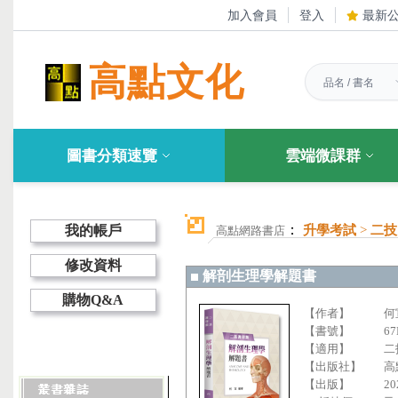
加入會員
登入
最新
高點文化
圖書分類速覽
雲端微課群
：
我的帳戶
升學考試
>
二技
高點網路書店
修改資料
解剖生理學解題書
購物Q&A
【作者】
何
【書號】
67
【適用】
二
【出版社】
高
【出版】
20