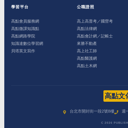
學習平台
公職證照
高點會員服務網
高上高普考／國營考
高點微課知識點
高點法律網
高點網路學院
高點會計網／記帳士
知識達數位學習網
來勝不動產
貝塔英文寫作
高上社工師
高點醫護網
高點土木網
高點文
台北市開封街一段2號8樓
週一
C 2026 PUBLIS