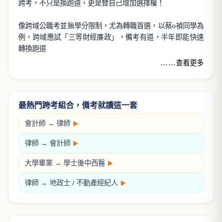
好試來了，好課來！
1月
2月
3月
初等考試
第一次護理師
研究所考試
關
第一次醫檢師
學
第一次物治師
學
第一次放射師
萬文說考情
#公職備考
#上榜攻略
#跨學科整合
跨領域整合，正是未來競爭力！