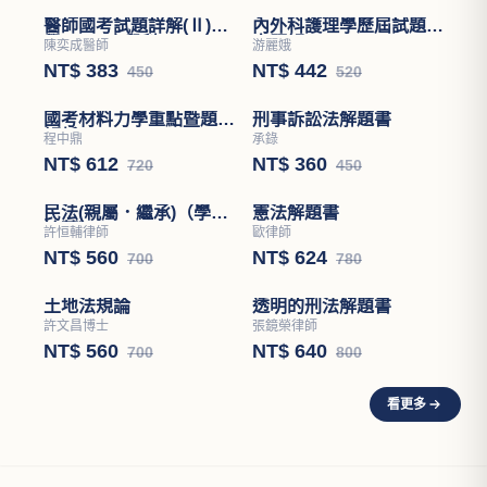
醫師國考試題詳解(Ⅱ)醫
內外科護理學歷屆試題分
學(四)－小兒科
章題解
陳奕成醫師
游麗娥
NT$ 383
NT$ 442
450
520
刑事訴訟法解題書
承錄
NT$ 360
450