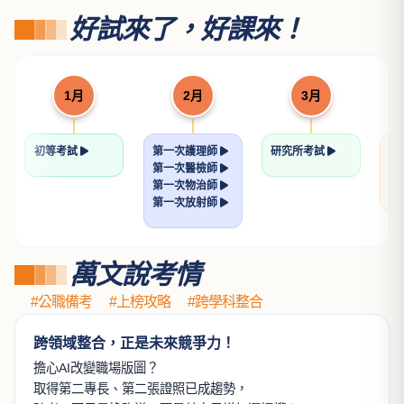
國考材料力學重點暨題型
解析
程中鼎
NT$ 612
720
民法(親屬．繼承)（學說
憲法解題書
論著）
許恒輔律師
歐律師
NT$ 560
NT$ 624
700
780
土地法規論
透明的刑法解題書
許文昌博士
張鏡榮律師
NT$ 560
NT$ 640
700
800
看更多