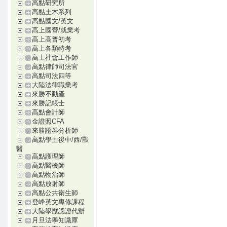
高點研究所
高點土木系列
高點國文/英文
高上國營/就業考
高上高普初考
高上各類特考
高上社會工作師
高點律師司法官
高點司法四等
大陸法律職業考
來勝不動產
來勝記帳士
高點會計師
金證照CFA
來勝證券分析師
高點學士後中/西/獸
醫
高點護理師
高點醫檢師
高點物治師
高點放射師
高點公共衛生師
登峰英文專修課程
大陸學歷認證代辦
月旦法學知識庫