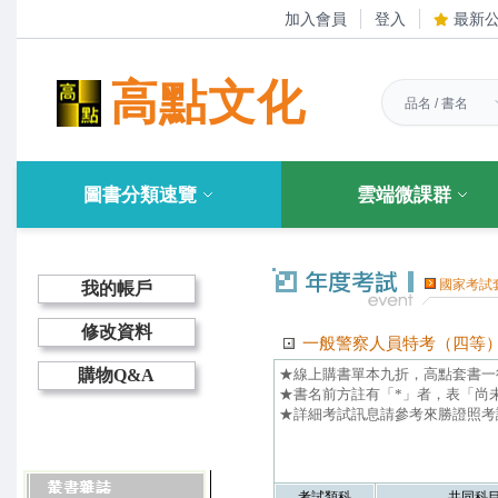
加入會員
登入
最新
高點文化
圖書分類速覽
雲端微課群
國家考試
我的帳戶
修改資料
一般警察人員特考（四等
★線上購書單本九折，高點套書一律
購物Q&A
★書名前方註有「*」者，表「尚
★詳細考試訊息請參考來勝證照考試
考試類科
共同科