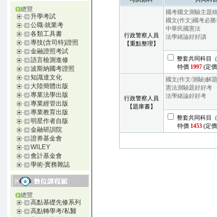
總覽
國考國文測驗主題
升學考試
國文(作文)國考必
公職‧就業考
中華民國憲法
各類工具書
行政警察人員
法學緒論好好讀
專技(含司特)證照
【重點整理】
金融證照考試
整套共同科目（
語言檢測進修
特價
1997
(定價2
波斯納國考證照
知識達文化
國文(作文/測驗)解
大陸簡體出版
憲法測驗題好好考
專業法學出版
法學緒論好好考
行政警察人員
專業經管出版
【題庫書】
專業教育出版
整套共同科目（
明星作者自版
特價
1453
(定價1
金融研訓院
證券基金會
WILEY
會計基金會
學術‧實務雜誌
總覽
高點基礎先修系列
高點轉學考/私醫