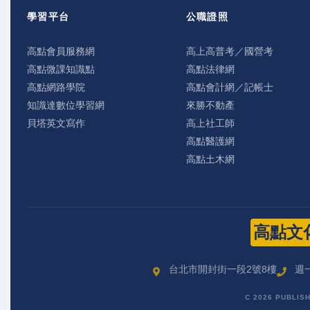
學習平台
公職證照
高點會員服務網
高上高普考／國營考
高點微課知識點
高點法律網
高點網路學院
高點會計網／記帳士
知識達數位學習網
來勝不動產
貝塔英文寫作
高上社工師
高點醫護網
高點土木網
高點文
台北市開封街一段2號8樓
週一
C 2026 PUBLIS