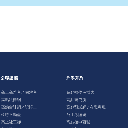
公職證照
升學系列
高上高普考／國營考
高點轉學考插大
高點法律網
高點研究所
高點會計網／記帳士
高點甄試網 / 在職專班
來勝不動產
台生考陸研
高上社工師
高點後中西醫