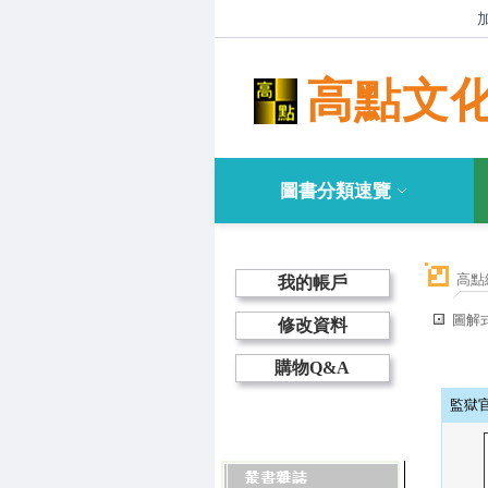
高點文
圖書分類速覽
高點
我的帳戶
圖解
修改資料
購物Q&A
監獄