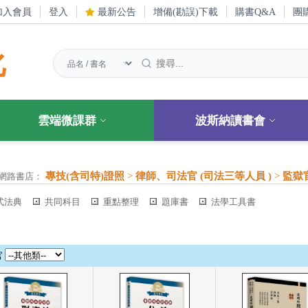
加入會員
登入
最新公告
增備(勘誤)下載
購書Q&A
團
化
雲端微課群
波斯納讀書會
專技(含司特)證照
>
律師、司法官 (司法三等人員 )
>
監獄
網路書店：
式法典
共同科目
重點整理
題庫書
法學工具書
官