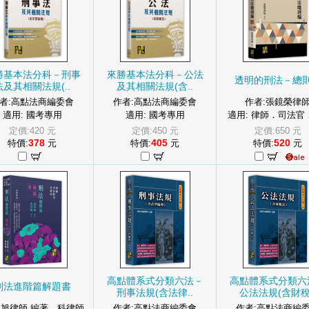
勝基本法分科－刑事
來勝基本法分科－公法
透明的刑法－總
法及其相關法規(..
及其相關法規(含..
者:高點法商編委會
作者:高點法商編委會
作者:張鏡榮律
適用: 國考專用
適用: 國考專用
適用: 律師．司法官．
定價:420 元
定價:450 元
定價:650 元
378
405
520
特價:
元
特價:
元
特價:
元
高點體系式分類六法－
高點體系式分類六
刑法進階篇解題書
刑事法規(含法律..
公法法規(含財稅.
:旭律師 編著．科律師
作者:高點法商編委會
作者:高點法商編