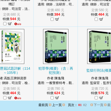
增訂
適用: 律師．法研所．司..
適用: 律師．司法官．
: 律師．司法官．法..
定價:480 元
定價:580 元
384
464
定價:680 元
特價:
元
特價:
元
544
特價:
元
歷屆試題詳解（114
犯罪學(概要) （含：再
監獄行刑法(概要
～105年）
犯預測）
者:高點王牌師資群
作者:陳逸飛
作者:陳逸飛
: 律師．司法官．檢..
適用: 一般警察特考．觀..
適用: 監獄官．監所管
定價:580 元
定價:780 元
定價:720 元
464
624
576
特價:
元
特價:
元
特價:
元
最前頁
上一頁
頁次：
01
02
下一頁
最