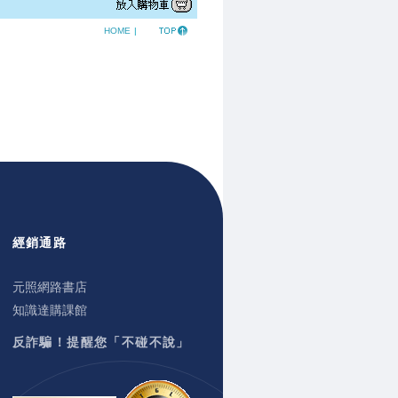
HOME
|
經銷通路
元照網路書店
知識達購課館
反詐騙！提醒您「不碰不說」