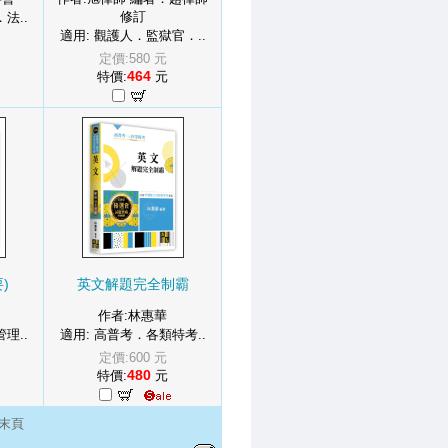
修訂
法..
適用: 觀護人．監獄官．..
定價:580 元
464
特價:
元
)
英文解題完全制霸
作者:林惠華
理..
適用: 高普考．各類特考..
定價:600 元
480
特價:
元
末頁