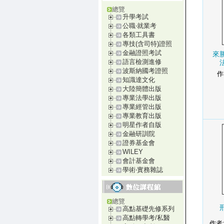
總覽
升學考試
公職‧就業考
各類工具書
專技(含司特)證照
金融證照考試
來
語言檢測進修
波斯納國考證照
作
知識達文化
大陸簡體出版
專業法學出版
專業經管出版
專業教育出版
明星作者自版
金融研訓院
證券基金會
WILEY
會計基金會
學術‧實務雜誌
總覽
高點基礎先修系列
高點轉學考/私醫
作者