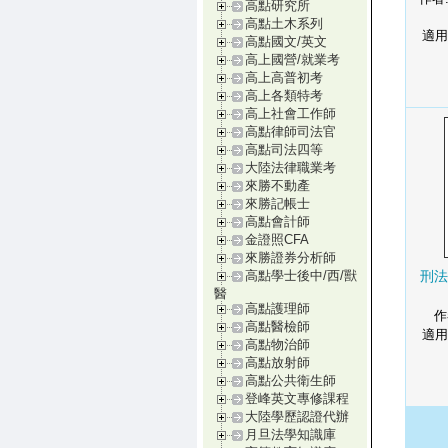
高點研究所
高點土木系列
適用
高點國文/英文
高上國營/就業考
高上高普初考
高上各類特考
高上社會工作師
高點律師司法官
高點司法四等
大陸法律職業考
來勝不動產
來勝記帳士
高點會計師
金證照CFA
來勝證券分析師
刑法
高點學士後中/西/獸
醫
高點護理師
作
高點醫檢師
適用
高點物治師
高點放射師
高點公共衛生師
登峰英文專修課程
大陸學歷認證代辦
月旦法學知識庫