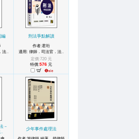
則編
刑法爭點解讀
師
作者:君珩
法..
適用: 律師．司法官．法..
定價:720 元
576
特價:
元
法－
少年事件處理法
.
委會
作者:旭律師 編著．趙律師