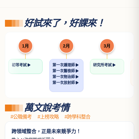
土地法規論
透明的刑法解題書
許文昌博士
張鏡榮律師
NT$ 560
NT$ 640
700
800
看更多
好試來了，好課來！
1月
2月
3月