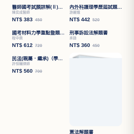
醫師國考試題詳解(Ⅱ)醫
內外科護理學歷屆試題分
學(四)－小兒科
章題解
陳奕成醫師
游麗娥
NT$ 383
NT$ 442
450
520
國考材料力學重點暨題型
解析
程中鼎
NT$ 612
720
刑事訴訟法解題書
承錄
NT$ 360
450
民法(親屬．繼承)（學說