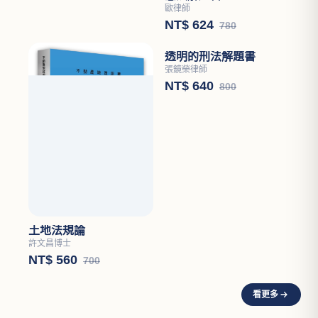
論著）
許恒輔律師
NT$ 560
700
憲法解題書
歐律師
NT$ 624
780