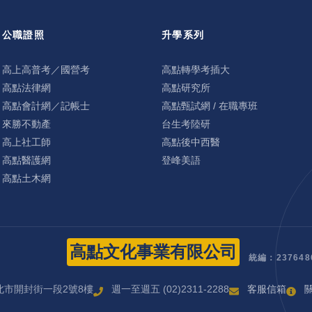
公職證照
升學系列
高上高普考／國營考
高點轉學考插大
高點法律網
高點研究所
高點會計網／記帳士
高點甄試網 / 在職專班
來勝不動產
台生考陸研
高上社工師
高點後中西醫
高點醫護網
登峰美語
高點土木網
高點文化事業有限公司
統編：237648
北市開封街一段2號8樓
週一至週五 (02)2311-2288
客服信箱