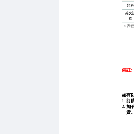
類科
英文
程
課程
※
備註:
如有
1. 
2.
資