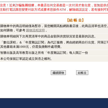
注意！近來詐騙集團猖獗，本書店任何交易都是一次付清才會出貨，並無提供
主動打電話跟您變更付款方式或要求您操作ATM，解除錯誤設定，若有接到可
【結 帳 去】
．
購物車中的商品明細僅為暫存，當您離開高點網路書店後，此商品清單也清空
如何購物，可參考
購物流程說明
。
．
購物車明細與下次再買清單中的商品金額與供貨狀況皆是最新的訊息。
．
「數位課程」＆「年度雜誌訂閱」為代訂服務，將由經銷商自行出貨。同筆訂
他書籍未滿1000元，仍需負擔郵件處理費。
．
智勝出版及高等教育出版之所有「年度雜誌訂閱」每人限訂一份
．
本公司保留訂單認定成立與否之權利。