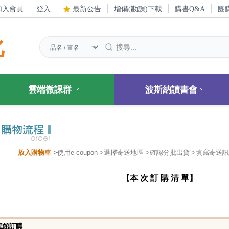
加入會員
登入
最新公告
增備(勘誤)下載
購書Q&A
團
化
雲端微課群
波斯納讀書會
放入購物車
>使用e-coupon >選擇寄送地區 >確認分批出貨 >填寫寄送
【本 次 訂 購 清 單】
程館訂購