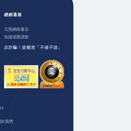
經銷通路
元照網路書店
知識達購課館
反詐騙！提醒您「不碰不說」
65
關於我們