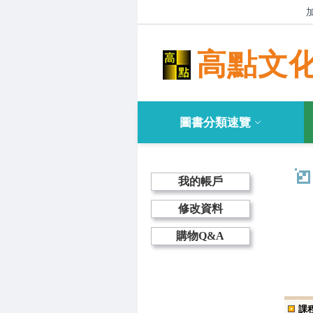
高點文
圖書分類速覽
我的帳戶
修改資料
購物Q&A
課