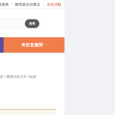
購服務
離我最近的書店
全站活動
考前直播間
訊息 >選擇付款方式 >結束