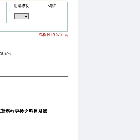
訂購修改
備註
--
課程 NT $ 5760 元
算金額
填寫您欲更換之科目及師
-------------------------------------