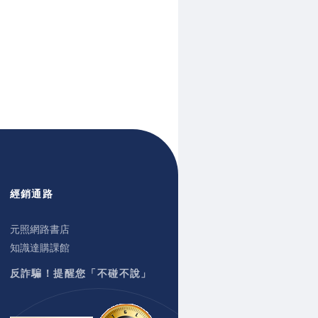
經銷通路
元照網路書店
知識達購課館
反詐騙！提醒您「不碰不說」