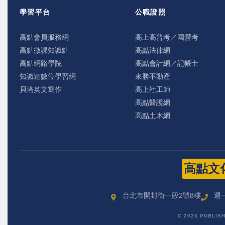
學習平台
公職證照
高點會員服務網
高上高普考／國營考
高點微課知識點
高點法律網
高點網路學院
高點會計網／記帳士
知識達數位學習網
來勝不動產
貝塔英文寫作
高上社工師
高點醫護網
高點土木網
高點文
台北市開封街一段2號8樓
週一
C 2026 PUBLIS