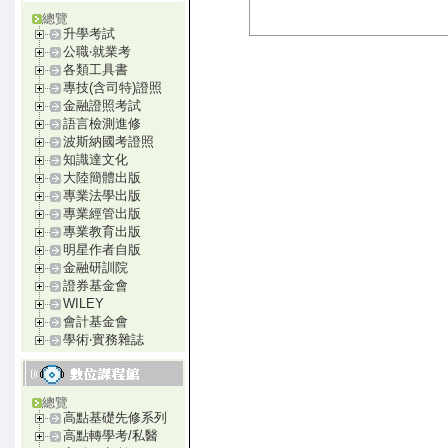
總覽
升學考試
公職‧就業考
各類工具書
專技(含司特)證照
金融證照考試
語言檢測進修
波斯納國考證照
知識達文化
大陸簡體出版
專業法學出版
專業經管出版
專業教育出版
明星作者自版
金融研訓院
證券基金會
WILEY
會計基金會
學術‧實務雜誌
總覽
高點基礎先修系列
高點轉學考/私醫