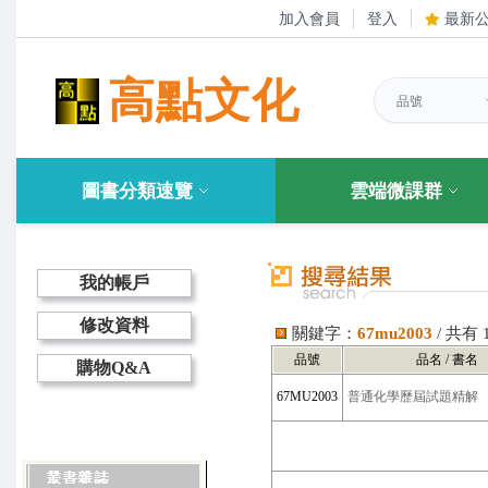
加入會員
登入
最新
高點文化
圖書分類速覽
雲端微課群
我的帳戶
修改資料
關鍵字：
67mu2003
/ 共有
品號
品名 / 書名
購物Q&A
67MU2003
普通化學歷屆試題精解