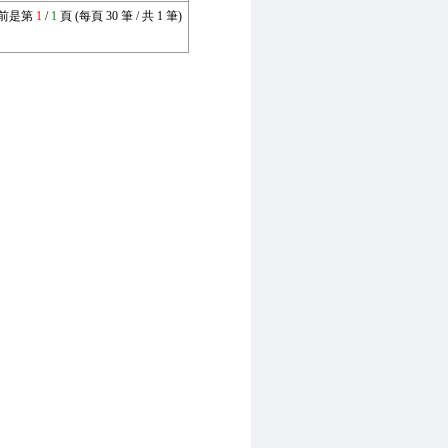
前是第
1
/
1
頁 (每頁 30 筆 / 共 1 筆)