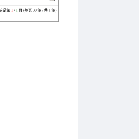
前是第
1
/
1
頁 (每頁 30 筆 / 共 1 筆)