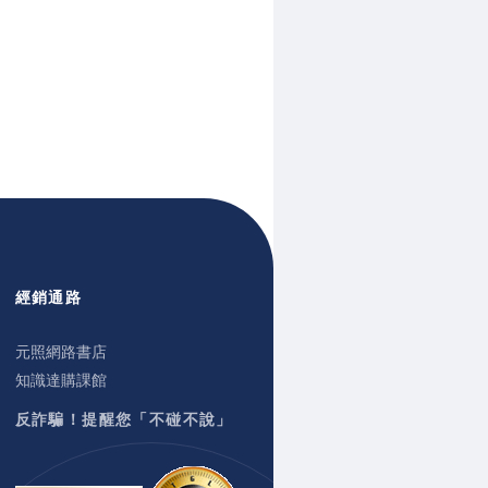
經銷通路
元照網路書店
知識達購課館
反詐騙！提醒您「不碰不說」