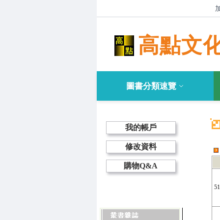
高點文
圖書分類速覽
我的帳戶
修改資料
購物Q&A
5