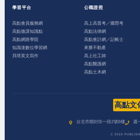
學習平台
公職證照
高點會員服務網
高上高普考／國營考
高點微課知識點
高點法律網
高點網路學院
高點會計網／記帳士
知識達數位學習網
來勝不動產
貝塔英文寫作
高上社工師
高點醫護網
高點土木網
高點文
台北市開封街一段2號8樓
週一
C 2026 PUBLIS