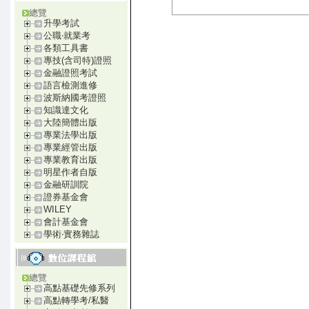
總覽
升學考試
公職‧就業考
各類工具書
專技(含司特)證照
金融證照考試
語言檢測進修
波斯納國考證照
知識達文化
大陸簡體出版
專業法學出版
專業經管出版
專業教育出版
明星作者自版
金融研訓院
證券基金會
WILEY
會計基金會
學術‧實務雜誌
總覽
高點基礎先修系列
高點轉學考/私醫