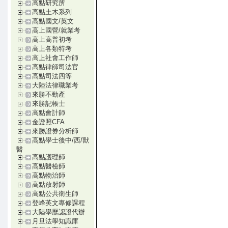
高點研究所
高點土木系列
高點國文/英文
高上國營/就業考
高上高普初考
高上各類特考
高上社會工作師
高點律師司法官
高點司法四等
大陸法律職業考
來勝不動產
來勝記帳士
高點會計師
金證照CFA
來勝證券分析師
高點學士後中/西/獸
醫
高點護理師
高點醫檢師
高點物治師
高點放射師
高點公共衛生師
登峰英文專修課程
大陸學歷認證代辦
月旦法學知識庫