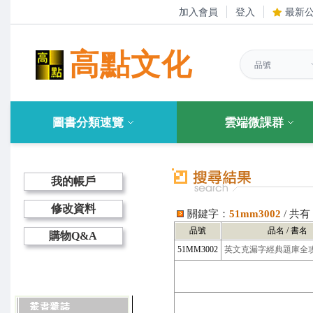
加入會員
登入
最新
高點文化
圖書分類速覽
雲端微課群
我的帳戶
修改資料
關鍵字：
51mm3002
/ 共
品號
品名 / 書名
購物Q&A
51MM3002
英文克漏字經典題庫全