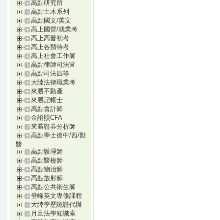
高點研究所
高點土木系列
高點國文/英文
高上國營/就業考
高上高普初考
高上各類特考
高上社會工作師
高點律師司法官
高點司法四等
大陸法律職業考
來勝不動產
來勝記帳士
高點會計師
金證照CFA
來勝證券分析師
高點學士後中/西/獸
醫
高點護理師
高點醫檢師
高點物治師
高點放射師
高點公共衛生師
登峰英文專修課程
大陸學歷認證代辦
月旦法學知識庫