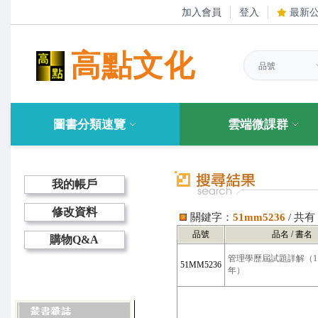
加入會員
登入
最新
高點文化
圖書分類速覽
雲端微課群
我的帳戶
修改資料
關鍵字：
51mm5236
/ 共
品號
品名 / 書名
購物Q&A
管理學歷屆試題詳解（11
51MM5236
年）