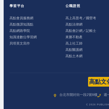
學習平台
公職證照
高點會員服務網
高上高普考／國營考
高點微課知識點
高點法律網
高點網路學院
高點會計網／記帳士
知識達數位學習網
來勝不動產
貝塔英文寫作
高上社工師
高點醫護網
高點土木網
高點文
台北市開封街一段2號8樓
週一
C 2026 PUBLIS