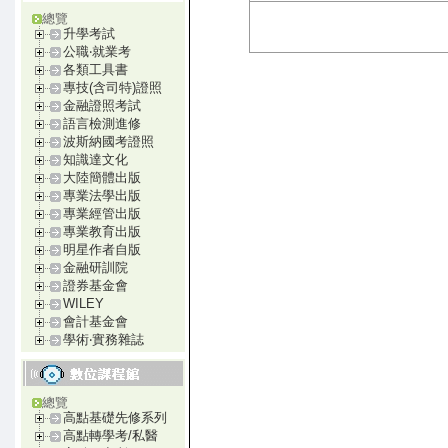
總覽
升學考試
公職‧就業考
各類工具書
專技(含司特)證照
金融證照考試
語言檢測進修
波斯納國考證照
知識達文化
大陸簡體出版
專業法學出版
專業經管出版
專業教育出版
明星作者自版
金融研訓院
證券基金會
WILEY
會計基金會
學術‧實務雜誌
總覽
高點基礎先修系列
高點轉學考/私醫