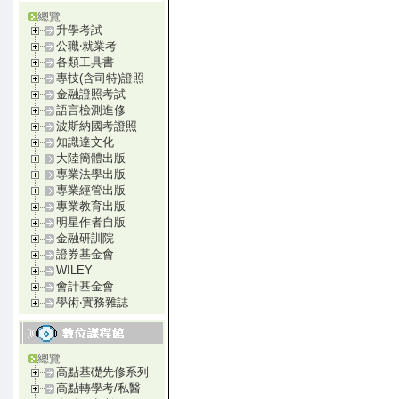
總覽
升學考試
公職‧就業考
各類工具書
專技(含司特)證照
金融證照考試
語言檢測進修
波斯納國考證照
知識達文化
大陸簡體出版
專業法學出版
專業經管出版
專業教育出版
明星作者自版
金融研訓院
證券基金會
WILEY
會計基金會
學術‧實務雜誌
總覽
高點基礎先修系列
高點轉學考/私醫