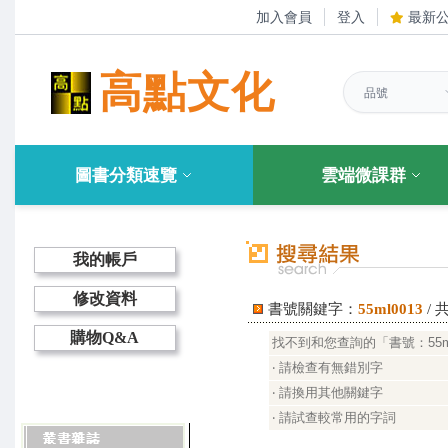
加入會員
登入
最新
高點文化
圖書分類速覽
雲端微課群
我的帳戶
修改資料
書號關鍵字：
55ml0013
/ 
購物Q&A
找不到和您查詢的「書號：55m
‧ 請檢查有無錯別字
‧ 請換用其他關鍵字
‧ 請試查較常用的字詞