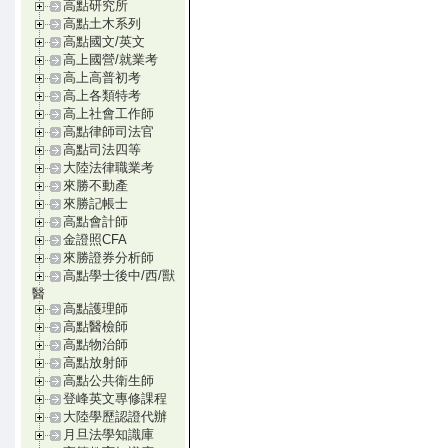
高點研究所
高點土木系列
高點國文/英文
高上國營/就業考
高上高普初考
高上各類特考
高上社會工作師
高點律師司法官
高點司法四等
大陸法律職業考
來勝不動產
來勝記帳士
高點會計師
金證照CFA
來勝證券分析師
高點學士後中/西/獸
醫
高點護理師
高點醫檢師
高點物治師
高點放射師
高點公共衛生師
登峰英文專修課程
大陸學歷認證代辦
月旦法學知識庫