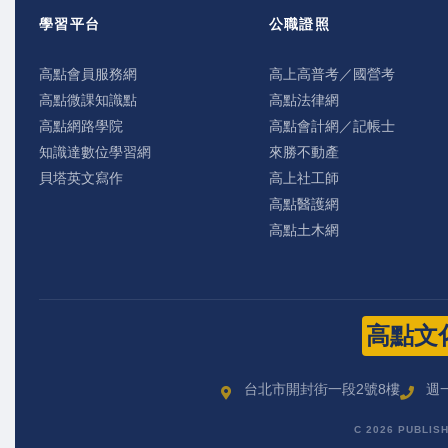
學習平台
公職證照
高點會員服務網
高上高普考／國營考
高點微課知識點
高點法律網
高點網路學院
高點會計網／記帳士
知識達數位學習網
來勝不動產
貝塔英文寫作
高上社工師
高點醫護網
高點土木網
高點文
台北市開封街一段2號8樓
週一
C 2026 PUBLIS