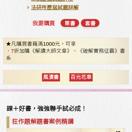
法研所歷屆試題詳解
我要購買
單書
套書
★凡購買書籍滿1000元，可享
．
7
折加購《解讀大師文章》、《破解實務征霸》書
系
風漬書
百元花車
課＋好書，強強聯手試必成！
狂作題解題書案例精講