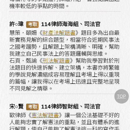
機率較低的爭點的時間。
許○瑋
114律師海海組、司法官
考取
慧策．頤姍《
財產法解題書
》題目多為出自最
新實務見解的綜合題型，相當符合近期民事法
之國考趨勢，且解題上架構清晰、明確，幫助
我建立自己民事法上的答題邏輯與思維。
石頁．甄諭《
刑法解題書
》幫助我學習對於刑
法題目的快速拆解、建立架構，本書亦將繁雜
的學說見解濃縮成容易理解且考場上得以重現
的篇幅，讓我得以在考場上迅速且完整地呈現
不同見解之精華。
TOP
宋○賢
114律師智財組、司法官
考取
歐律師《
憲法解題書
》讓一個公法基礎不好的
人能夠忠實了解憲法的重點，並且有體系的進
行解題，使自己能夠了解憲法這一科的寫作手