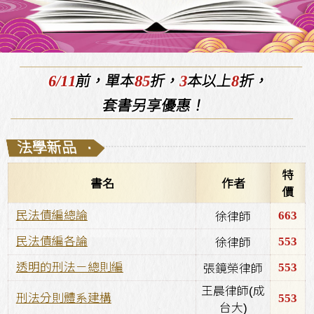
6/11
85
3
8
前，單本
折，
本以上
折，
套書另享優惠！
法學新品
·
特
書名
作者
價
663
民法債編總論
徐律師
553
民法債編各論
徐律師
553
透明的刑法－總則編
張鏡榮律師
王晨律師(成
553
刑法分則體系建構
台大)