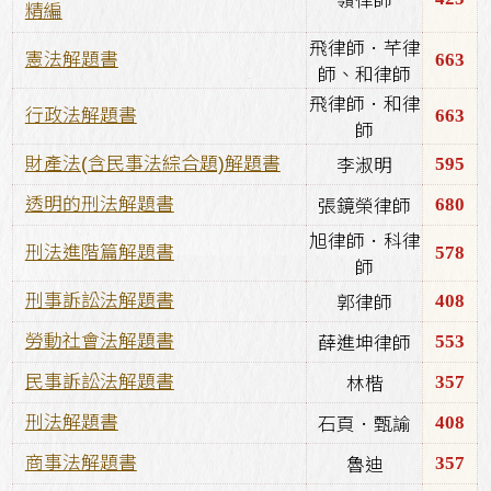
嶺律師
精編
飛律師．芊律
663
憲法解題書
師、和律師
飛律師．和律
663
行政法解題書
師
595
財產法(含民事法綜合題)解題書
李淑明
680
透明的刑法解題書
張鏡榮律師
旭律師．科律
578
刑法進階篇解題書
師
408
刑事訴訟法解題書
郭律師
553
勞動社會法解題書
薛進坤律師
357
民事訴訟法解題書
林楷
408
刑法解題書
石頁．甄諭
357
商事法解題書
魯迪