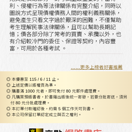
利、侵權行為等法律關係有完整介紹，同時以
圖說方式呈現債權債務人間的權利義務關係，
避免產生只看文字過於艱深的困難，不僅幫助
考生理解民事法律關係，且可以幫助長期記
憶；債各部分除了常考的買賣、承攬以外，也
有介紹較冷門的委任、保證等契約，內容豐
富，可用於各種考試 。
……更多上榜者好書推薦
◎ 本優惠至 115 / 6 / 11 止。
◎ 上述定價以版權頁為準。
◎ 購書滿 1000 元者，即可免付 80 元郵件處理費。
◎ 凡購買預版書者，於書籍出版後統一寄發，若要分批寄送，須另
付 80 元分批處理費。
◎ 本訂單付款確認後，約需 5 個工作天可到書。
◎ 本公司保留訂單認定成立與否之權利。