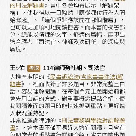
的刑法解題書
》書中各題均有展示「解題架
構」，使我得以一目瞭然「應從哪位行為人開
始寫起」、「這個爭點應該開在哪個階層」，
也可以更加順利地閱讀擬答。而本書的擬答部
分，總能以精煉的文字、舒適的篇幅，展現出
適合應考「司法官、律師及法研所」的深度與
廣度。
王○佑
114律師勞社組、司法官
考取
大推李淑明的《
民事訴訟法(含家事事件法)解
題書
》，裡面收錄了許多題目，非常完整且白
話，容易理解閱讀，在每個單元主題開始前都
會先用白話的方式，對重要概念提點介紹，使
我閱讀後面的題目時能快速抓到重點，更好進
入狀況並熟記。
非常推薦謝律師的《
刑法實務與學說對話解題
書
》，這本書不僅平易近人適宜閱讀，且會在
每個常考的爭點進行詳細介紹，省去閱讀出題