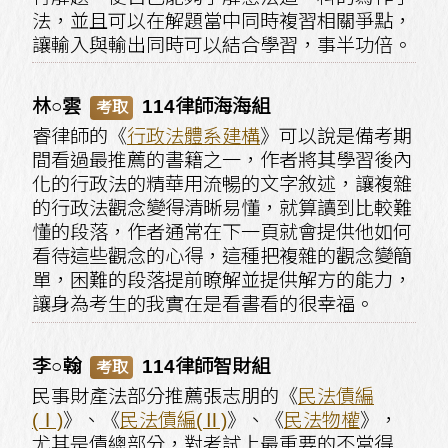
法，並且可以在解題當中同時複習相關爭點，
讓輸入與輸出同時可以結合學習，事半功倍。
林○雲
114律師海海組
考取
睿律師的《
行政法體系建構
》可以說是備考期
間看過最推薦的書籍之一，作者將其學習後內
化的行政法的精華用流暢的文字敘述，讓複雜
的行政法觀念變得清晰易懂，就算讀到比較難
懂的段落，作者通常在下一頁就會提供他如何
看待這些觀念的心得，這種把複雜的觀念變簡
單，困難的段落提前瞭解並提供解方的能力，
讓身為考生的我實在是看書看的很幸福。
李○翰
114律師智財組
考取
民事財產法部分推薦張志朋的《
民法債編
(Ⅰ)
》、《
民法債編(Ⅱ)
》、《
民法物權
》，
尤其是債總部分，對考試上最重要的不當得