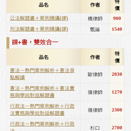
特
品名
作者
價
900
公法解題書＋案例精講(課)
橋律師
1540
刑法解題書＋案例精講(課)
甄諭
課+書，雙效合一
特
品名
作者
價
憲法－熱門案例解析＋憲法爭
2030
歐律師
點解讀
憲法－熱門案例解析＋憲法實
1270
嶺律師
務與學說對話解題書
行政法－熱門案例解析＋行政
2300
嶺律師
法實務與學說對話解題書
行政法－熱門案例解析＋行政
2700
杉口