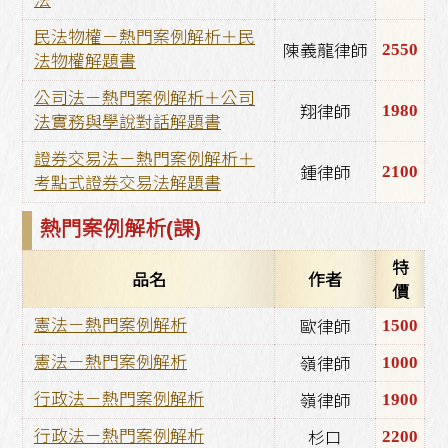
法
民法物權－熱門案例解析＋民
2550
陳義龍律師
法物權解題書
公司法－熱門案例解析＋公司
1980
翔律師
法實務與學說對話解題書
證券交易法－熱門案例解析＋
2100
鍾律師
考點式證券交易法解題書
熱門案例解析(課)
特
品名
作者
價
1500
憲法－熱門案例解析
歐律師
1000
憲法－熱門案例解析
嶺律師
1900
行政法－熱門案例解析
嶺律師
2200
行政法－熱門案例解析
杉口