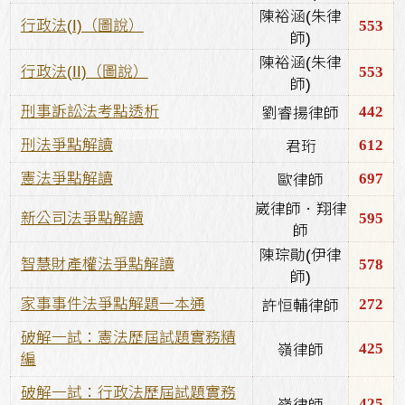
陳裕涵(朱律
553
行政法(I)（圖說）
師)
陳裕涵(朱律
553
行政法(II)（圖說）
師)
442
刑事訴訟法考點透析
劉睿揚律師
612
刑法爭點解讀
君珩
697
憲法爭點解讀
歐律師
崴律師．翔律
595
新公司法爭點解讀
師
陳琮勛(伊律
578
智慧財產權法爭點解讀
師)
272
家事事件法爭點解題一本通
許恒輔律師
破解一試：憲法歷屆試題實務精
425
嶺律師
編
破解一試：行政法歷屆試題實務
425