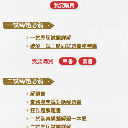
我要購買
一試練題必備
·
一試歷屆試題詳解
破解一試：歷屆試題實務精編
我要購買
單書
套書
二試練題必備
·
解題書
實務與學說對話解題書
狂作題解題書
二試全真模擬解題一本通
二試歷屆試題詳解