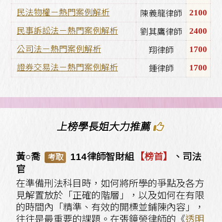
2100
民法物權－熱門案例解析
陳義龍律師
2400
民事訴訟法－熱門案例解析
劉其鷹律師
1700
公司法－熱門案例解析
翔律師
1700
證券交易法－熱門案例解析
鍾律師
上榜學長姐大力推薦
黃○喬
114律師智財組
【榜首】
、司法
考取
官
在準備刑法科目時，如何將所學的爭點及各方
見解置放於「正確的階層」，以及如何在有限
的時間內「精準、有效的開標並鋪陳內容」，
往往是最重要的課題。在張鏡榮律師的《
透明