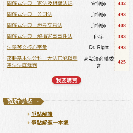
442
圖解式法典－憲法及相關法規
宣律師
493
圖解式法典－公司法
邱律師
408
圖解式法典－證券交易法
邱律師
383
圖解式法典－解構家事事件法
邱宇
Dr. Right
493
法學英文核心字彙
來勝基本法分科－大法官解釋與
高點法商編委
425
憲法法庭裁判
會
我要購買
透析爭點
·
爭點解讀
爭點解題一本通