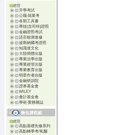
總覽
升學考試
公職‧就業考
各類工具書
專技(含司特)證照
金融證照考試
語言檢測進修
波斯納國考證照
知識達文化
大陸簡體出版
專業法學出版
專業經管出版
專業教育出版
明星作者自版
金融研訓院
證券基金會
WILEY
會計基金會
學術‧實務雜誌
總覽
高點基礎先修系列
高點轉學考/私醫