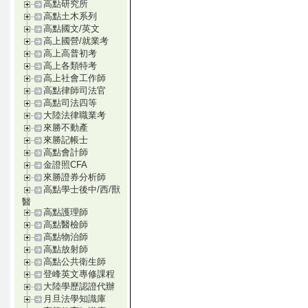
高點研究所
高點土木系列
高點國文/英文
高上國營/就業考
高上高普初考
高上各類特考
高上社會工作師
高點律師司法官
高點司法四等
大陸法律職業考
來勝不動產
來勝記帳士
高點會計師
金證照CFA
來勝證券分析師
高點學士後中/西/獸
醫
高點護理師
高點醫檢師
高點物治師
高點放射師
高點公共衛生師
登峰英文專修課程
大陸學歷認證代辦
月旦法學知識庫