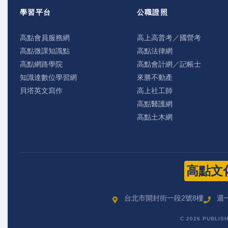
學習平台
公職證照
高點會員服務網
高上高普考／國營考
高點微課知識點
高點法律網
高點網路學院
高點會計網／記帳士
知識達數位學習網
來勝不動產
貝塔英文寫作
高上社工師
高點醫護網
高點土木網
高點文
台北市開封街一段2號8樓
週一
C 2026 PUBLIS