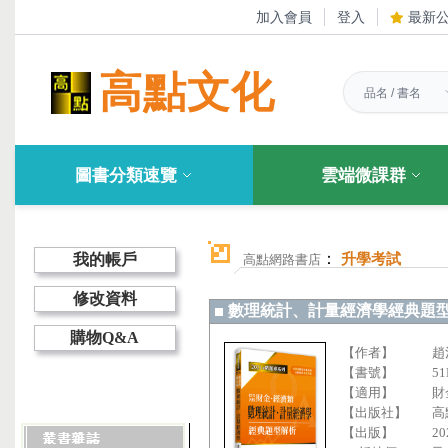
加入會員
登入
最新
高點文化
圖書分類速覽
雲端微課群
：
我的帳戶
升學考試
高點網路書店
修改資料
數理統計、計量經濟學經典題
購物Q&A
【作者】
趙
【書號】
51
【適用】
財
【出版社】
高
【出版】
20