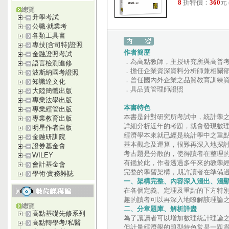
8
折特價：
360
元
總覽
升學考試
公職‧就業考
各類工具書
專技(含司特)證照
作者簡歷
金融證照考試
．為高點教師，主授研究所與高普
語言檢測進修
．擔任企業資深資料分析師兼相關
波斯納國考證照
．曾任國內外企業之品質教育訓練
知識達文化
．具品質管理師證照
大陸簡體出版
專業法學出版
本書特色
專業經管出版
本書是針對研究所考試中，統計學
專業教育出版
詳細分析近年的考題，就會發現數
明星作者自版
經濟學本來就已經是統計學中之重
金融研訓院
基本觀念及運算，很難再深入地探
證券基金會
考古題是分散的，使得讀者在整理
WILEY
有鑑於此，作者透過多年來的教學
會計基金會
完整的學習架構，期許讀者在準備
學術‧實務雜誌
一、架構完整、內容深入淺出、淺
在各個定義、定理及重點的下方特
趣的讀者可以再深入地瞭解該理論
總覽
二、分章題庫、解析詳盡
高點基礎先修系列
為了讓讀者可以增加數理統計理論
高點轉學考/私醫
但計量經濟學的題型特色常是一題