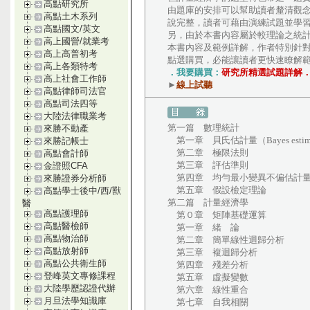
高點研究所
由題庫的安排可以幫助讀者釐清觀
高點土木系列
說完整，讀者可藉由演練試題並學
高點國文/英文
另，由於本書內容屬於較理論之統
高上國營/就業考
本書內容及範例詳解，作者特別針
高上高普初考
點選購買，必能讓讀者更快速瞭解
高上各類特考
．我要購買：
研究所精選試題詳解
高上社會工作師
►
線上試聽
高點律師司法官
高點司法四等
大陸法律職業考
第一篇 數理統計
來勝不動產
第一章 貝氏估計量（Bayes estima
來勝記帳士
第二章 極限法則
高點會計師
第三章 評估準則
金證照CFA
第四章 均勻最小變異不偏估計量（
來勝證券分析師
第五章 假設檢定理論
高點學士後中/西/獸
第二篇 計量經濟學
醫
高點護理師
第０章 矩陣基礎運算
高點醫檢師
第一章 緒 論
高點物治師
第二章 簡單線性迴歸分析
高點放射師
第三章 複迴歸分析
高點公共衛生師
第四章 殘差分析
登峰英文專修課程
第五章 虛擬變數
大陸學歷認證代辦
第六章 線性重合
月旦法學知識庫
第七章 自我相關