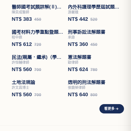
醫師國考試題詳解(Ⅱ)醫
內外科護理學歷屆試題分
學(四)－小兒科
章題解
陳奕成醫師
游麗娥
NT$ 383
NT$ 442
450
520
國考材料力學重點暨題型
刑事訴訟法解題書
解析
程中鼎
承錄
NT$ 612
NT$ 360
720
450
民法(親屬．繼承)（學說
憲法解題書
論著）
許恒輔律師
歐律師
NT$ 560
NT$ 624
700
780
土地法規論
透明的刑法解題書
許文昌博士
張鏡榮律師
NT$ 560
NT$ 640
700
800
看更多