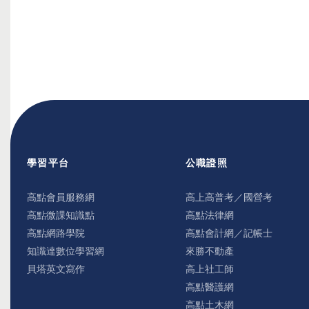
學習平台
公職證照
高點會員服務網
高上高普考／國營考
高點微課知識點
高點法律網
高點網路學院
高點會計網／記帳士
知識達數位學習網
來勝不動產
貝塔英文寫作
高上社工師
高點醫護網
高點土木網