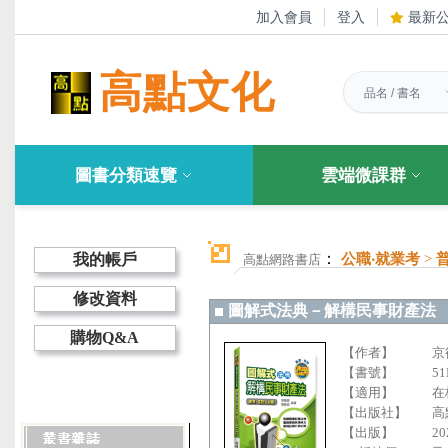
加入會員
登入
最新
高點文化
圖書分類速覽
雲端微課群
：
我的帳戶
公職‧就業考
>
高點網路書店
修改資料
圖解式法典－解構民事財產法
購物Q&A
【作者】
京
【書號】
51
【適用】
在
【出版社】
高
【出版】
20