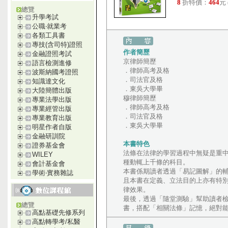
8
折特價：
464
元
總覽
升學考試
公職‧就業考
各類工具書
專技(含司特)證照
作者簡歷
金融證照考試
京律師簡歷
語言檢測進修
．律師高考及格
波斯納國考證照
．司法官及格
知識達文化
．東吳大學畢
大陸簡體出版
穆律師簡歷
專業法學出版
．律師高考及格
專業經管出版
．司法官及格
專業教育出版
．東吳大學畢
明星作者自版
金融研訓院
本書特色
證券基金會
法條在法律的學習過程中無疑是重
WILEY
種動輒上千條的科目。
會計基金會
本書係期讀者透過「易記圖解」的
學術‧實務雜誌
且本書在定義、立法目的上亦有特
律效果。
最後，透過「隨堂測驗」幫助讀者
總覽
書，搭配「相關法條」記憶，絕對
高點基礎先修系列
高點轉學考/私醫