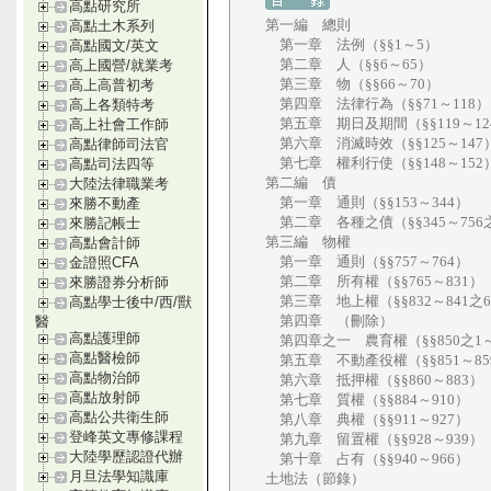
高點研究所
第一編 總則
高點土木系列
第一章 法例（§§1～5）
高點國文/英文
第二章 人（§§6～65）
高上國營/就業考
第三章 物（§§66～70）
高上高普初考
第四章 法律行為（§§71～118）
高上各類特考
第五章 期日及期間（§§119～12
高上社會工作師
第六章 消滅時效（§§125～147
高點律師司法官
第七章 權利行使（§§148～152
高點司法四等
第二編 債
大陸法律職業考
第一章 通則（§§153～344）
來勝不動產
第二章 各種之債（§§345～756
來勝記帳士
第三編 物權
高點會計師
第一章 通則（§§757～764）
金證照CFA
第二章 所有權（§§765～831）
來勝證券分析師
第三章 地上權（§§832～841之
高點學士後中/西/獸
第四章 （刪除）
醫
高點護理師
第四章之一 農育權（§§850之1～
高點醫檢師
第五章 不動產役權（§§851～85
高點物治師
第六章 抵押權（§§860～883）
高點放射師
第七章 質權（§§884～910）
高點公共衛生師
第八章 典權（§§911～927）
登峰英文專修課程
第九章 留置權（§§928～939）
大陸學歷認證代辦
第十章 占有（§§940～966）
月旦法學知識庫
土地法（節錄）