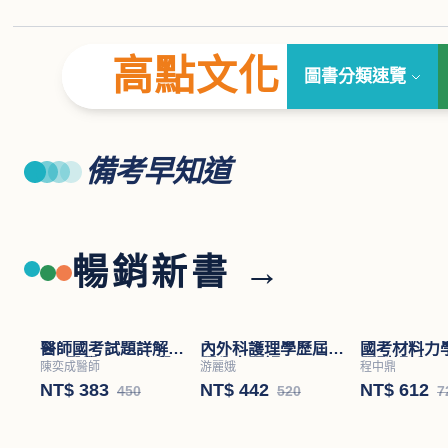
高點文化
圖書分類速覽
備考早知道
暢銷新書 →
醫師國考試題詳解
內外科護理學歷屆試
國考材料力
(Ⅱ)醫學(四)－小兒
題分章題解
題型解析
陳奕成醫師
游麗娥
程中鼎
科
NT$ 383
NT$ 442
NT$ 612
450
520
7