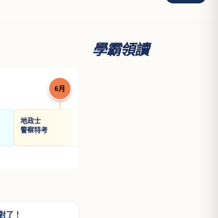
學霸領讀
6月
7月
地政士
高考三級
律師/
警察特考
普通考試
司法
第二次護理師
會計
第二次醫檢師
不動
對了！