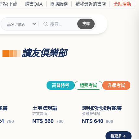
勘誤)下載
購書Q&A
團購服務
離我最近的書店
全站活動
搜尋
讀友俱樂部
高普特考
證照考試
升學考試
題書
土地法規論
透明的刑法解題書
許文昌博士
張鏡榮律師
24
NT$ 560
NT$ 640
780
700
800
看更多