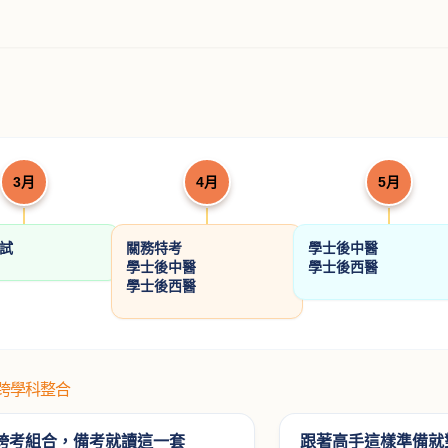
3月
4月
5月
考試
關務特考
學士後中醫
學士後中醫
學士後西醫
學士後西醫
#跨學科整合
跨考組合，備考就讀這一套
跟著高手這樣準備就