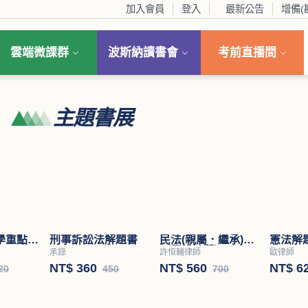
加入會員
登入
最新公告
增備(
雲端微課群
波斯納讀書會
考前直播間
主題書展
學重點暨
刑事訴訟法解題書
民法(親屬．繼承)
憲法解
（學說論著）
承錄
許恒輔律師
歐律師
NT$ 360
NT$ 560
NT$ 6
20
450
700