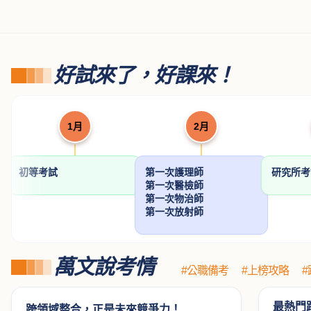
好試來了，好課來！
1月
2月
初等考試
第一次護理師
研究所
第一次醫檢師
第一次物治師
第一次放射師
萬文說考情
#公職備考
#上榜攻略
最熱門
跨領域整合，正是未來競爭力！