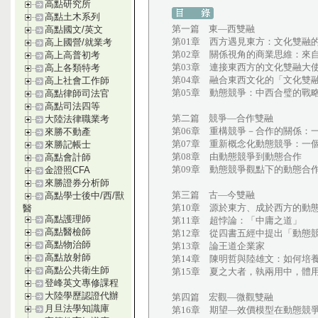
高點研究所
高點土木系列
第一篇 東—西雙融
高點國文/英文
第01章 西方遇見東方：文化雙融
高上國營/就業考
第02章 關係視角的商業思維：來
高上高普初考
第03章 連接東西方的文化雙融大
高上各類特考
第04章 融合東西文化的「文化雙
高上社會工作師
第05章 動態競爭：中西合璧的戰
高點律師司法官
高點司法四等
第二篇 競爭—合作雙融
大陸法律職業考
第06章 重構競爭－合作的關係：
來勝不動產
第07章 重新概念化動態競爭：一
來勝記帳士
第08章 由動態競爭到動態合作
高點會計師
第09章 動態競爭觀點下的動態合
金證照CFA
來勝證券分析師
第三篇 古—今雙融
高點學士後中/西/獸
第10章 源於東方、成於西方的動
醫
高點護理師
第11章 超悖論：「中庸之道」
高點醫檢師
第12章 從四書五經中提出「動態
高點物治師
第13章 論王道企業家
高點放射師
第14章 陳明哲與陸雄文：如何培
高點公共衛生師
第15章 夏之大者，執兩用中，體
登峰英文專修課程
大陸學歷認證代辦
第四篇 宏觀—微觀雙融
月旦法學知識庫
第16章 期望—效價模型在動態競