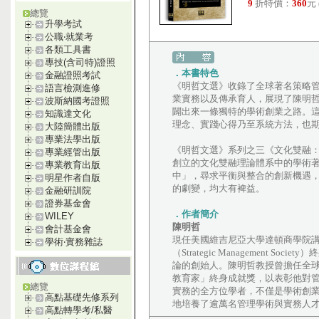
9
折特價：
360
元
總覽
升學考試
公職‧就業考
各類工具書
專技(含司特)證照
．本書特色
金融證照考試
《明哲文選》收錄了全球著名策略
語言檢測進修
業實務以及傳承育人，展現了陳明
波斯納國考證照
闢出來一條獨特的學術創業之路。
知識達文化
理念、實踐心得乃至系統方法，也
大陸簡體出版
專業法學出版
《明哲文選》系列之三《文化雙融
專業經管出版
創立的文化雙融理論體系中的學術
專業教育出版
中」，尋求平衡與整合的創新機遇
明星作者自版
的劇變，均大有裨益。
金融研訓院
證券基金會
．作者簡介
WILEY
陳明哲
會計基金會
現任美國維吉尼亞大學達頓商學院講座教授
學術‧實務雜誌
（Strategic Management
論的創始人。陳明哲教授曾擔任全球
教育家」終身成就獎，以表彰他對
總覽
實務的全方位學者，不僅是學術創
高點基礎先修系列
地培養了逾萬名管理學術與實務人
高點轉學考/私醫