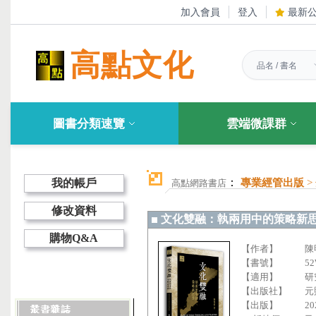
加入會員
登入
最新
高點文化
圖書分類速覽
雲端微課群
：
我的帳戶
專業經管出版
>
高點網路書店
修改資料
文化雙融：執兩用中的策略新
購物Q&A
【作者】
陳
【書號】
5
【適用】
研
【出版社】
元
【出版】
20