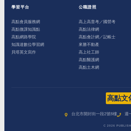
學習平台
公職證照
高點會員服務網
高上高普考／國營考
高點微課知識點
高點法律網
高點網路學院
高點會計網／記帳士
知識達數位學習網
來勝不動產
貝塔英文寫作
高上社工師
高點醫護網
高點土木網
高點文
台北市開封街一段2號8樓
週一
C 2026 PUBLIS