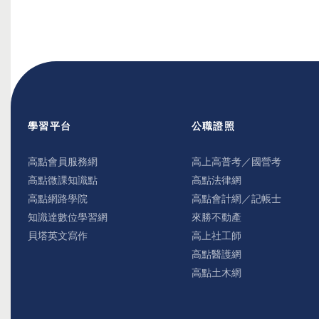
學習平台
公職證照
高點會員服務網
高上高普考／國營考
高點微課知識點
高點法律網
高點網路學院
高點會計網／記帳士
知識達數位學習網
來勝不動產
貝塔英文寫作
高上社工師
高點醫護網
高點土木網