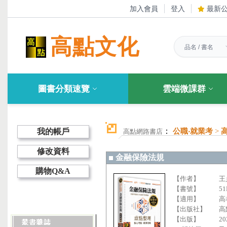
加入會員
登入
最新
高點文化
圖書分類速覽
雲端微課群
：
我的帳戶
公職‧就業考
>
高點網路書店
修改資料
金融保險法規
購物Q&A
【作者】
王
【書號】
51
【適用】
高
【出版社】
高
【出版】
20