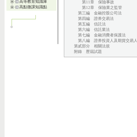
高等教育知識庫
第11章 保險事故
高點微課知識點
第12章 保險業之監管
第三編 金融控股公司法
第四編 證券交易法
第五編 信託法
第六編 信託業法
第七編 金融消費者保護法
第八編 證券投資人及期貨交易人
第貳部分 相關法規
附錄 歷屆試題