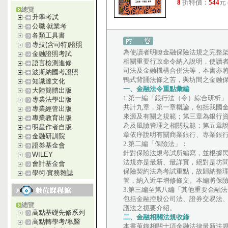
8
折特價：
544
元
總覽
升學考試
公職‧就業考
各類工具書
專技(含司特)證照
為使讀者明瞭金融保險法規之完整
金融證照考試
相關重要行政命令納入說明，使讀
語言檢測進修
司法及金融機構合併法等，本書亦
波斯納國考證照
鴨式背誦法條之苦，與坊間之金融
知識達文化
一、金融法令重點彙編
大陸簡體出版
1.第一編「銀行法（令）綜合研析」
專業法學出版
共計九章，第一章概論，包括我國
專業經管出版
來源及有關之規範；第三章為銀行
專業教育出版
為及風險管理之相關規範；第五章
明星作者自版
章依序說明有關商業銀行、專業銀
金融研訓院
2.第二編「保險法」：
證券基金會
針對保險法規考試所編寫，並根據民
WILEY
法規亦是最新、最詳實，絕對是坊
會計基金會
保險契約法為考試重點，故歸納整
學術‧實務雜誌
管，納入近年增修條文。本編將保
3.第三編至第八編「其他重要金融
包括金融控股公司法、證券交易法
總覽
護法之扼要介紹。
高點基礎先修系列
二、金融相關法規收錄
高點轉學考/私醫
本書蒐錄相關十項金融法律最新法