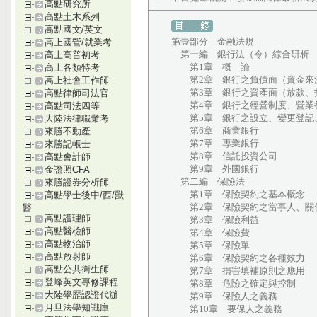
高點研究所
高點土木系列
高點國文/英文
第壹部分 金融法規
高上國營/就業考
第一編 銀行法（令）綜合研析
高上高普初考
第1章 概 論
高上各類特考
第2章 銀行之負債面（資金來
高上社會工作師
第3章 銀行之資產面（放款、
高點律師司法官
第4章 銀行之經營制度、營業
高點司法四等
第5章 銀行之設立、變更登記
大陸法律職業考
第6章 商業銀行
來勝不動產
第7章 專業銀行
來勝記帳士
第8章 信託投資公司
高點會計師
第9章 外國銀行
金證照CFA
第二編 保險法
來勝證券分析師
第1章 保險契約之基本概念
高點學士後中/西/獸
第2章 保險契約之當事人、關
醫
高點護理師
第3章 保險利益
高點醫檢師
第4章 保險費
高點物治師
第5章 保險單
高點放射師
第6章 保險契約之各種效力
高點公共衛生師
第7章 損害填補原則之應用
登峰英文專修課程
第8章 危險之確定與控制
大陸學歷認證代辦
第9章 保險人之義務
月旦法學知識庫
第10章 要保人之義務