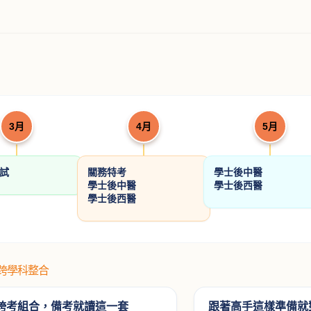
3月
4月
5月
考試
關務特考
學士後中醫
學士後中醫
學士後西醫
學士後西醫
#跨學科整合
跨考組合，備考就讀這一套
跟著高手這樣準備就