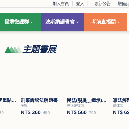
加入會員
登入
最新公告
增備(
雲端微課群
波斯納讀書會
考前直播間
主題書展
學重點暨
刑事訴訟法解題書
民法(親屬．繼承)
憲法解
（學說論著）
承錄
許恒輔律師
歐律師
NT$ 360
NT$ 560
NT$ 6
20
450
700