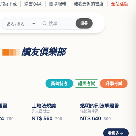
勘誤)下載
購書Q&A
團購服務
離我最近的書店
全站活動
搜尋
讀友俱樂部
高普特考
證照考試
升學考試
題書
土地法規論
透明的刑法解題書
許文昌博士
張鏡榮律師
24
NT$ 560
NT$ 640
780
700
800
看更多