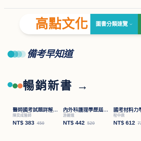
高點文化
圖書分類速覽
備考早知道
暢銷新書 →
醫師國考試題詳解
內外科護理學歷屆試
國考材料力
(Ⅱ)醫學(四)－小兒
題分章題解
題型解析
陳奕成醫師
游麗娥
程中鼎
科
NT$ 383
NT$ 442
NT$ 612
450
520
7