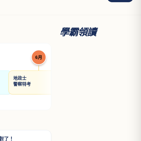
學霸領讀
6月
7月
地政士
高考三級
律師/
警察特考
普通考試
司法
第二次護理師
會計
第二次醫檢師
不動
對了！