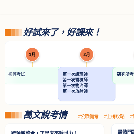
好試來了，好課來！
1月
2月
初等考試
第一次護理師
研究所
第一次醫檢師
第一次物治師
第一次放射師
萬文說考情
#公職備考
#上榜攻略
最熱門
跨領域整合，正是未來競爭力！