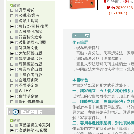
8
折特價：
464
元
總覽
20260
升學考試
（1507067）
公職‧就業考
各類工具書
專技(含司特)證照
金融證照考試
語言檢測進修
作者簡歷
波斯納國考證照
．現為執業律師
知識達文化
．高點（身分法、民事訴訟法、家
大陸簡體出版
．律師高考及格（應屆錄取）
專業法學出版
．臺北大學法研所民商法組碩士（
專業經管出版
．中國政法大學經濟法學博士（北
專業教育出版
明星作者自版
本書特色
金融研訓院
本書之特點及使用方式分述於下：
證券基金會
一、獨家建立「五大切入核心體系
WILEY
以考試的投資報酬率計算，加上作
會計基金會
二、隨時對比原「民事訴訟法」之
學術‧實務雜誌
作者於本書中就重要爭點探討，將
異之處，亦會特別突顯標示。透過
解「家事事件法」！
總覽
三、善用各種體系架構、對比表格
高點基礎先修系列
作者於內文之前特別設有「導讀」
高點轉學考/私醫
之任督二脈；此外，在「各單元」