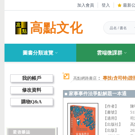
加入會員
登入
最新
高點文化
圖書分類速覽
雲端微課群
：
我的帳戶
專技(含司特)證
高點網路書店
修改資料
家事事件法爭點解題一本通
購物Q&A
【作者】
陳
【書號】
51
【適用】
司
【出版社】
高
【出版】
20