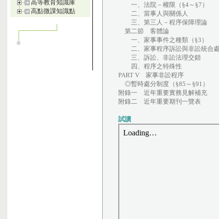
高等教育知識庫
一、法院－權限（§4～§7）
高點微課知識點
二、當事人與關係人
三、第三人－程序保障理論
第二節 客體論
一、家事事件之種類（§3）
二、家事程序訴訟與非訟統合
三、訴訟、非訟法理交錯
四、程序之特殊性
PART V 家事非訟程序
◎暫時處分制度（§85～§91）
附錄一 近年重要實務見解補充
附錄二 近年重要期刊一覽表
試讀