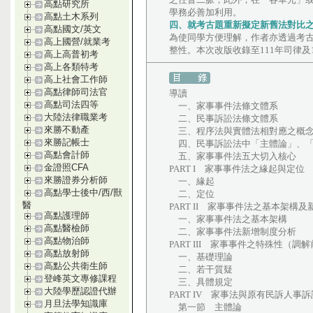
高點研究所
學務必善加利用。
高點土木系列
四、就考古題重新擬定新舊法對比
高點國文/英文
為使同學方便理解，作者亦透過考
高上國營/就業考
整性。本次改版收錄至111年司律及
高上高普初考
高上各類特考
高上社會工作師
高點律師司法官
導讀
高點司法四等
一、家事事件法條文體系
大陸法律職業考
二、民事訴訟法條文體系
來勝不動產
三、程序法與實體法相對應之概
來勝記帳士
四、民事訴訟法中「主體論」、「
高點會計師
五、家事事件法五大切入核心
金證照CFA
PART I 家事事件法之緣起與定位
來勝證券分析師
一、緣起
高點學士後中/西/獸
二、定位
醫
PART II 家事事件法之基本架構
高點護理師
一、家事事件法之基本架構
高點醫檢師
二、家事事件法新增制度分析
高點物治師
PART III 家事事件之特殊性（調
高點放射師
一、基礎理論
高點公共衛生師
二、若干質疑
登峰英文專修課程
三、具體規定
大陸學歷認證代辦
PART IV 家事法與原有民訴人事
月旦法學知識庫
第一節 主體論