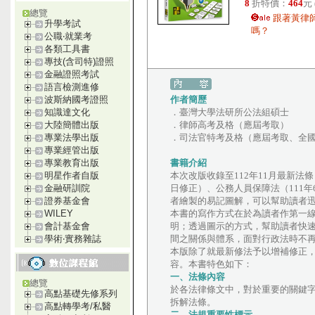
8
折特價：
464
元
總覽
跟著黃律
升學考試
嗎？
公職‧就業考
各類工具書
專技(含司特)證照
金融證照考試
語言檢測進修
作者簡歷
波斯納國考證照
．臺灣大學法研所公法組碩士
知識達文化
．律師高考及格（應屆考取）
大陸簡體出版
．司法官特考及格（應屆考取、全
專業法學出版
專業經管出版
書籍介紹
專業教育出版
本次改版收錄至112年11月最新法條
明星作者自版
日修正）、公務人員保障法（111年
金融研訓院
者繪製的易記圖解，可以幫助讀者
證券基金會
本書的寫作方式在於為讀者作第一
WILEY
明；透過圖示的方式，幫助讀者快
會計基金會
間之關係與體系，面對行政法時不
學術‧實務雜誌
本版除了就最新修法予以增補修正
容。本書特色如下：
一、法條內容
總覽
於各法律條文中，對於重要的關鍵
高點基礎先修系列
拆解法條。
高點轉學考/私醫
二、法規重要性標示