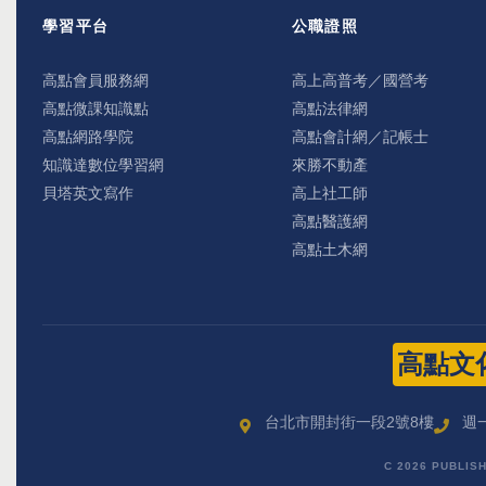
學習平台
公職證照
高點會員服務網
高上高普考／國營考
高點微課知識點
高點法律網
高點網路學院
高點會計網／記帳士
知識達數位學習網
來勝不動產
貝塔英文寫作
高上社工師
高點醫護網
高點土木網
高點文
台北市開封街一段2號8樓
週一
C 2026 PUBLIS