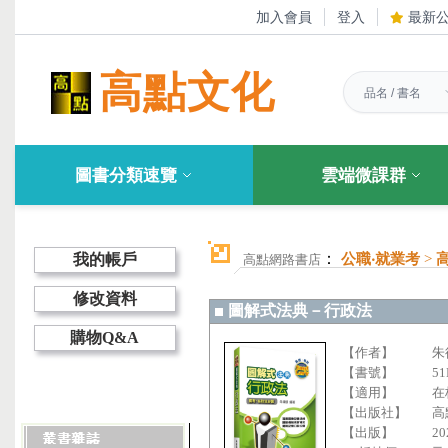
加入會員
登入
最新
高點文化
圖書分類速覽
雲端微課群
：
我的帳戶
公職‧就業考
>
高點網路書店
修改資料
圖解式法典－行政法
購物Q&A
【作者】
朱
【書號】
51
【適用】
在
【出版社】
高
【出版】
20