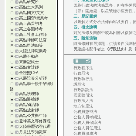
高點研究所
因為行政法的法條眾多，但在學習
高點土木系列
（節）開始處，以星號標示重要性，
高點國文/英文
三、易記圖解
高上國營/就業考
以圖解方式分析法條內容及要件，
高上高普初考
四、概念說明
高上各類特考
對於法條及圖解中較為困難及複雜
高上社會工作師
五、隨堂測驗
高點律師司法官
隨法條附有選擇題，供讀者自我測
高點司法四等
另建議搭配作者之
《行政法(Ⅰ)》
及
《
大陸法律職業考
來勝不動產
來勝記帳士
高點會計師
行政程序法
金證照CFA
行政罰法
來勝證券分析師
行政執行法
高點學士後中/西/獸
訴願法
醫
行政訴訟法
高點護理師
國家賠償法
高點醫檢師
行政法人法
高點物治師
地方制度法
高點放射師
公務員懲戒法
高點公共衛生師
公務人員考績法
登峰英文專修課程
公務人員保障法
大陸學歷認證代辦
公務人員任用法
月旦法學知識庫
公務員服務法