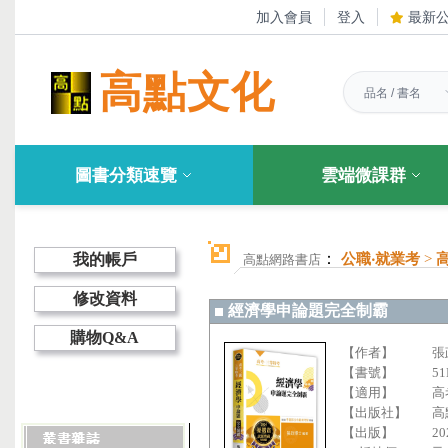
加入會員
登入
最新
高點文化
圖書分類速覽
雲端微課群
：
我的帳戶
公職‧就業考
>
高點網路書店
修改資料
經濟學申論題完全制霸
購物Q&A
【作者】
張
【書號】
51
【適用】
高
【出版社】
高
【出版】
20