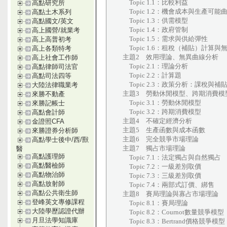
Topic 1.1：比較利益
高點研究所
Topic 1.2：機會成本與生產可能
高點土木系列
Topic 1.3：供需模型
高點國文/英文
Topic 1.4：政府管制
高上國營/就業考
Topic 1.5：需求與供給彈性
高上高普初考
Topic 1.6：租稅（補貼）計算與
高上各類特考
主題2 效用理論、無異曲線分析
高上社會工作師
Topic 2.1：理論分析
高點律師司法官
Topic 2.2：計算題
高點司法四等
Topic 2.3：政策分析：課稅與補
大陸法律職業考
主題3 勞動休閒模型、跨期消費模
來勝不動產
Topic 3.1：勞動休閒模型
來勝記帳士
Topic 3.2：跨期消費模型
高點會計師
主題4 不確定經濟分析
金證照CFA
主題5 生產函數與成本函數
來勝證券分析師
主題6 完全競爭市場理論
高點學士後中/西/獸
主題7 獨占市場理論
醫
高點護理師
Topic 7.1：法定獨占與自然獨占
高點醫檢師
Topic 7.2：一級差別取價
高點物治師
Topic 7.3：三級差別取價
高點放射師
Topic 7.4：兩部式訂價、綁售
高點公共衛生師
主題8 賽局理論與寡占市場理論
登峰英文專修課程
Topic 8.1：賽局理論
大陸學歷認證代辦
Topic 8.2：Cournot數量競爭模型
月旦法學知識庫
Topic 8.3：Bertrand價格競爭模型