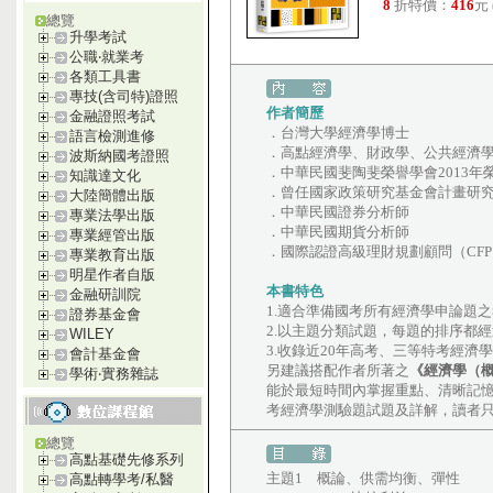
8
折特價：
416
元
總覽
升學考試
公職‧就業考
各類工具書
專技(含司特)證照
作者簡歷
金融證照考試
．台灣大學經濟學博士
語言檢測進修
．高點經濟學、財政學、公共經濟
波斯納國考證照
．中華民國斐陶斐榮譽學會2013年
知識達文化
．曾任國家政策研究基金會計畫研
大陸簡體出版
．中華民國證券分析師
專業法學出版
．中華民國期貨分析師
專業經管出版
．國際認證高級理財規劃顧問（CFP
專業教育出版
明星作者自版
本書特色
金融研訓院
1.適合準備國考所有經濟學申論題
證券基金會
2.以主題分類試題，每題的排序都
WILEY
3.收錄近20年高考、三等特考經
會計基金會
另建議搭配作者所著之
《經濟學（
學術‧實務雜誌
能於最短時間內掌握重點、清晰記
考經濟學測驗題試題及詳解，讀者
總覽
高點基礎先修系列
主題1 概論、供需均衡、彈性
高點轉學考/私醫