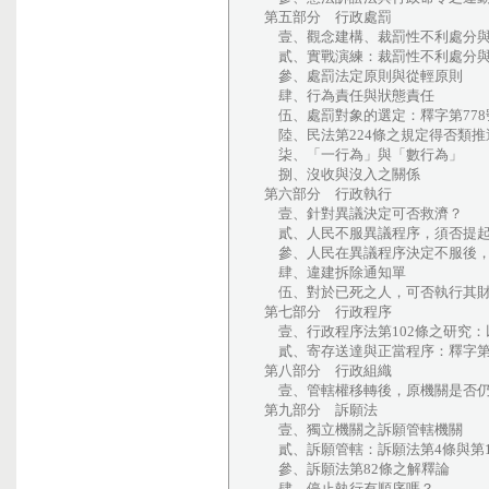
第五部分 行政處罰
壹、觀念建構、裁罰性不利處分與
貳、實戰演練：裁罰性不利處分與
參、處罰法定原則與從輕原則
肆、行為責任與狀態責任
伍、處罰對象的選定：釋字第778
陸、民法第224條之規定得否類推
柒、「一行為」與「數行為」
捌、沒收與沒入之關係
第六部分 行政執行
壹、針對異議決定可否救濟？
貳、人民不服異議程序，須否提起
參、人民在異議程序決定不服後，
肆、違建拆除通知單
伍、對於已死之人，可否執行其
第七部分 行政程序
壹、行政程序法第102條之研究：
貳、寄存送達與正當程序：釋字第7
第八部分 行政組織
壹、管轄權移轉後，原機關是否仍
第九部分 訴願法
壹、獨立機關之訴願管轄機關
貳、訴願管轄：訴願法第4條與第1
參、訴願法第82條之解釋論
肆、停止執行有順序嗎？