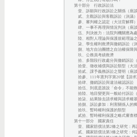
第十部分 行政訴訟法
壹、訴願與行政訴訟之關係（座
貳、主觀訴訟與客觀訴訟（決議
參、審判權之認定（大法官解釋
肆、一事不再理與情況判決（座
伍、判決效力：法院判機關應為處
陸、相對人理論與保護規範理論
柒、學生權利救濟與撤銷訴訟（決
捌、地方自治團體之自治權保障與
玖、公務員考績救濟
拾、多階段行政處分與撤銷訴訟（
拾壹、徵收補償與訴訟類型（大
拾貳、課予義務訴訟之聲明（座
拾參、111年憲判字第20號【請
拾肆、撤銷訴訟與違法確認訴訟
拾伍、到底是誰說「命令」不能救
拾陸、地目變更與一般給付訴訟（
拾柒、結果除去請求權與請求權基
拾捌、訴訟參加：利害關係人的獨
拾玖、暫時權利保護的類型
貳拾、暫時權利保護之略式審查
第十一部分 國家責任
壹、國家賠償法第2條之研究：再
貳、國家賠償法第3條之研究：何