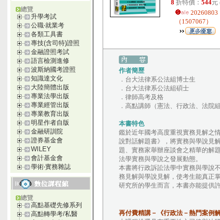
8
折特價：
544
元
總覽
20260
升學考試
（1507067）
公職‧就業考
各類工具書
專技(含司特)證照
金融證照考試
語言檢測進修
波斯納國考證照
作者簡歷
知識達文化
．台大法律系公法組博士生
大陸簡體出版
．台大法律系公法組碩士
專業法學出版
．律師高考及格
專業經管出版
．高點講師（憲法、行政法、法院
專業教育出版
明星作者自版
本書特色
金融研訓院
鑑於近年國考高度重視實務見解之
證券基金會
說對話解題書》，將實務與學說見
WILEY
題、實務家舉辦座談會之精華的解
會計基金會
法學實務與學說之發展動態。
學術‧實務雜誌
本書將行政訴訟法學中實務與學說
務見解與學說見解，使考生能真正
研究所的學生而言，本書亦能提供
總覽
高點基礎先修系列
再付費精講－《行政法－熱門案例
高點轉學考/私醫