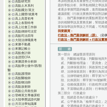
本課程挑選具有重要性之司律與法
高點研究所
題的爭點分析、與爭點相關之學說
高點土木系列
者逐步掌握問題的輪廓，進而能融
高點國文/英文
建議搭配《行政法實務與學說對話解
高上國營/就業考
案），熱門案例解析的重點將置於
高上高普初考
涉的相關學說及實務見解，幫助讀
高上各類特考
要加強學說與學說之不同處，可再
高上社會工作師
我要購買：
高點律師司法官
行政法－熱門案例解析（課）
（
定價
高點司法四等
行政法－熱門案例解析＋行政法實
大陸法律職業考
來勝不動產
來勝記帳士
高點會計師
第一部分 總論暨原理原則
金證照CFA
壹、判斷餘地理論：判斷餘地與判
來勝證券分析師
貳、判斷餘地理論：「委員會」之
高點學士後中/西/獸
參、法律保留原則：與政策性之補
醫
肆、法律保留原則：事實行為與法
高點護理師
伍、法律明確性原則：釋字第767
高點醫檢師
陸、比例原則：釋字第786號解釋
高點物治師
柒、信賴保護原則：行政程序法第1
高點放射師
捌、不當聯結禁止原則：行車執
高點公共衛生師
第二部分 行政處分
登峰英文專修課程
壹、抵銷是否為行政處分？
大陸學歷認證代辦
貳、公平會所為「檢舉不成立」之
月旦法學知識庫
參、交通標線是否為行政處分？