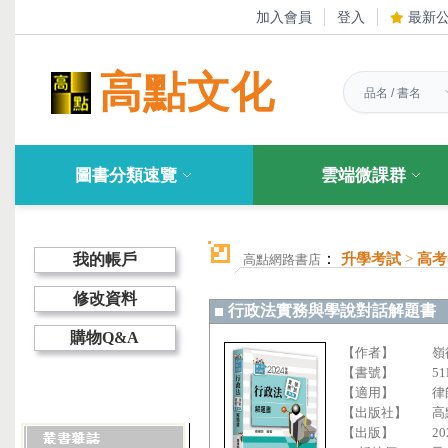
加入會員
登入
最新
高點文化
圖書分類速覽
雲端微課群
：
我的帳戶
升學考試
>
高考
高點網路書店
修改資料
行政法實務與學說對話解題書
購物Q&A
【作者】
嶺
【書號】
51
【適用】
律
【出版社】
高
【出版】
20