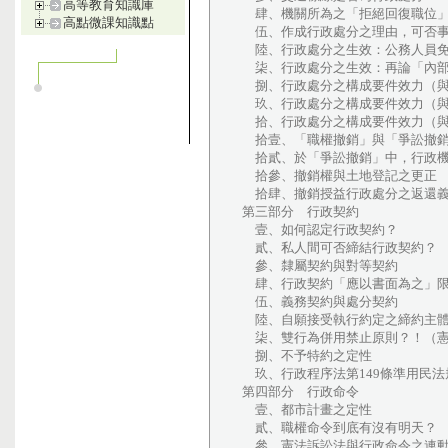
高等教育知識庫
肆、機關所為之「拒絕回復職位」
高點微課知識點
伍、作成行政處分之理由，可否事
陸、行政處分之生效：公務人員免
柒、行政處分之生效：再論「內部
捌、行政處分之構成要件效力（與
玖、行政處分之構成要件效力（與
拾、行政處分之構成要件效力（與第
拾壹、「職權撤銷」與「爭訟撤銷
拾貳、於「爭訟撤銷」中，行政機
拾參、撤銷權與土地登記之更正
拾肆、撤銷授益行政處分之返還義
第三部分 行政契約
壹、如何認定行政契約？
貳、私人間可否締結行政契約？
參、隸屬契約與對等契約
肆、行政契約「應以書面為之」限
伍、義務契約與處分契約
陸、自願接受執行約定之締約主
柒、雙行為併用禁止原則？！（憲
捌、不予特約之定性
玖、行政程序法第149條準用民法
第四部分 行政命令
壹、都市計畫之定性
貳、職權命令到底有沒有明天？
參、憲法訴訟法與行政命令之連