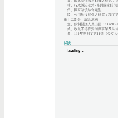
參、國家賠償法第13條之研究：
肆、行政訴訟法第7條與國家賠償
伍、國家賠償綜合題型
陸、公用地役關係之研究：釋字第7
第十二部分 綜合演練
壹、限制醫護人員出國：COVID-
貳、政黨不得投資衛廣事業及法
參、111年憲判字第11號【公立
試讀