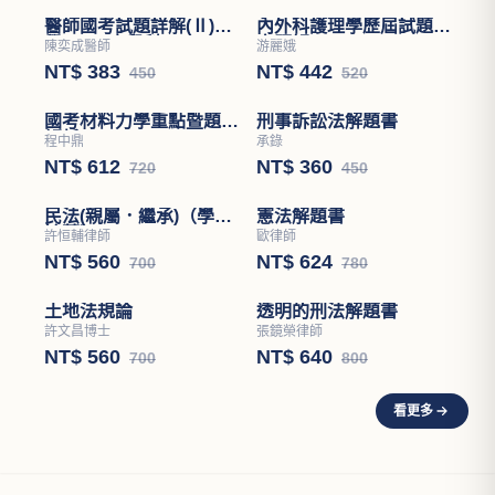
暢銷新書 →
高普特考
證照考試
升學考試
醫師國考試題詳解(Ⅱ)醫
內外科護理學歷屆試題分
學(四)－小兒科
章題解
陳奕成醫師
游麗娥
NT$ 383
NT$ 442
450
520
國考材料力學重點暨題型
刑事訴訟法解題書
解析
程中鼎
承錄
NT$ 612
NT$ 360
720
450
民法(親屬．繼承)（學說
憲法解題書
論著）
許恒輔律師
歐律師
NT$ 560
NT$ 624
700
780
土地法規論
透明的刑法解題書
許文昌博士
張鏡榮律師