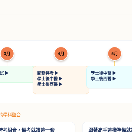
3月
4月
5月
考試
關務特考
學士後中醫
學士後中醫
學士後西醫
學士後西醫
#跨學科整合
跨考組合，備考就讀這一套
跟著高手這樣準備就