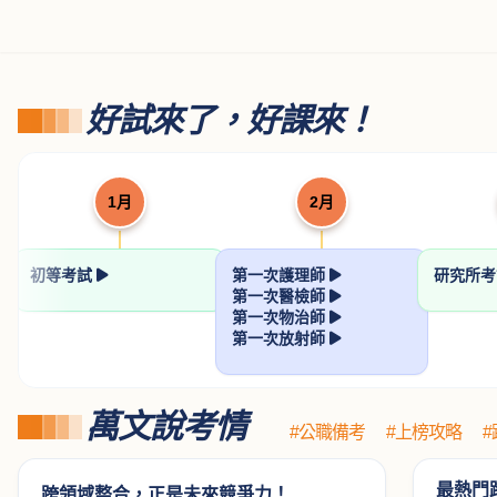
好試來了，好課來！
1月
2月
初等考試
第一次護理師
研究所
第一次醫檢師
第一次物治師
第一次放射師
萬文說考情
#公職備考
#上榜攻略
最熱門
跨領域整合，正是未來競爭力！