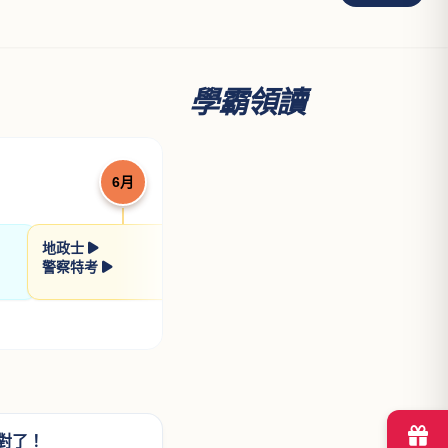
學霸領讀
6月
7月
地政士
高考三級
律師/
警察特考
普通考試
司法
第二次護理師
會計
第二次醫檢師
不動
對了！