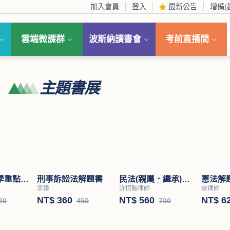
加入會員
登入
最新公告
增備(
雲端微課群
波斯納讀書會
考前直播間
主題書展
學重點暨
刑事訴訟法解題書
民法(親屬．繼承)
憲法解
（學說論著）
承錄
許恒輔律師
歐律師
NT$ 360
NT$ 560
NT$ 6
20
450
700