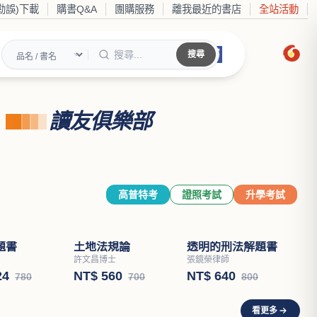
勘誤)下載
購書Q&A
團購服務
離我最近的書店
全站活動
搜尋
讀友俱樂部
高普特考
證照考試
升學考試
題書
土地法規論
透明的刑法解題書
許文昌博士
張鏡榮律師
24
NT$ 560
NT$ 640
780
700
800
看更多