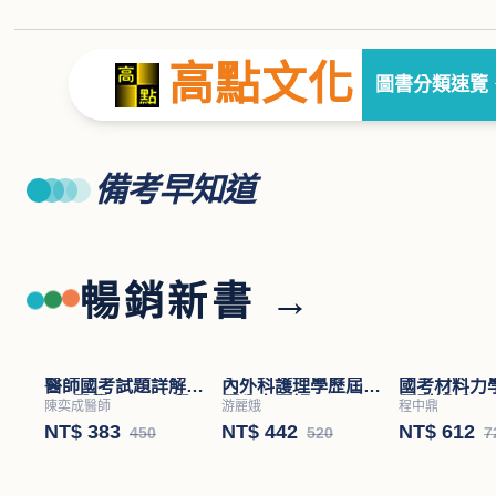
高點文化
圖書分類速覽
備考早知道
暢銷新書 →
醫師國考試題詳解
內外科護理學歷屆試
國考材料力
(Ⅱ)醫學(四)－小兒
題分章題解
題型解析
陳奕成醫師
游麗娥
程中鼎
科
NT$ 383
NT$ 442
NT$ 612
450
520
7