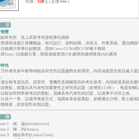
特價：
520
元 ( 定價
650
)
者簡歷
高點研究所、高上高普考等課程專任講師
教學課程涵蓋計算機概論、程式設計、資料結構、演算法、作業系統、通訊網路
任銘傳大學專任副教授、思科Cisco CCNA和CCNP種子教師
用Unity 3D遊戲引擎，開發虛擬實境(VR)應用與擴增實境(AR)應用
書特色
書乃作者依多年教學經驗及研究所試題趨勢全新撰寫，內容涵蓋度全面且融入最
法。
書適合報考資訊所、資管所、電機所及相關系所的考生使用，內容經過系統化整
章節要點，精選出具代表性與重要性之研究所試題（新增至113年），每題皆輔
，以較短時間掌握考試的要點，演練具有代表性的試題，以達事半功倍之效。
書分為十一章，以循序漸進方式，強調各章命題重點，架構層次分明，附上範例
紮穩根基，從容面對各類試題。
pter 1 緒 論(Introduction)
pter 2 陣 列(Arrays)
pter 3 鏈結串列(Linked Lists)