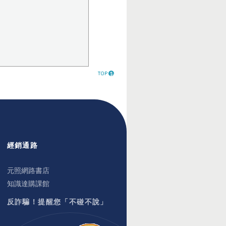
經銷通路
元照網路書店
知識達購課館
反詐騙！提醒您「不碰不說」