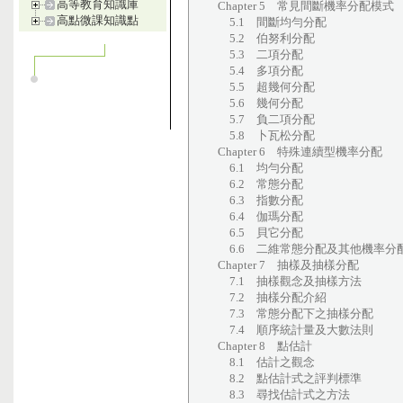
高等教育知識庫
Chapter 5 常見間斷機率分配模式
高點微課知識點
5.1 間斷均勻分配
5.2 伯努利分配
5.3 二項分配
5.4 多項分配
5.5 超幾何分配
5.6 幾何分配
5.7 負二項分配
5.8 卜瓦松分配
Chapter 6 特殊連續型機率分配
6.1 均勻分配
6.2 常態分配
6.3 指數分配
6.4 伽瑪分配
6.5 貝它分配
6.6 二維常態分配及其他機率分
Chapter 7 抽樣及抽樣分配
7.1 抽樣觀念及抽樣方法
7.2 抽樣分配介紹
7.3 常態分配下之抽樣分配
7.4 順序統計量及大數法則
Chapter 8 點估計
8.1 估計之觀念
8.2 點估計式之評判標準
8.3 尋找估計式之方法