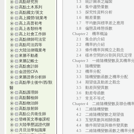
1.3 統計圖表之編製
高點研究所
1.4 集中趨勢量數
高點土木系列
1.5 探究性資料分析
高點國文/英文
1.6 離差量數
高上國營/就業考
1.7 平均數與標準差之應用
高上高普初考
1.8 偏態及峰態係數
高上各類特考
Chapter 2 機率概論
高上社會工作師
2.1 集合的介紹
高點律師司法官
2.2 機率的介紹
高點司法四等
2.3 條件機率與獨立之觀念
大陸法律職業考
2.4 樣本空間的分割與貝氏定理
來勝不動產
Chapter 3 一維隨機變數及其機率
來勝記帳士
3.1 隨機變數
高點會計師
3.2 機率分配
金證照CFA
3.3 隨機變數函數之機率分配
來勝證券分析師
3.4 期望值及動差之觀念
高點學士後中/西/獸
3.5 動差與變異數
醫
高點護理師
3.6 動差母函數
高點醫檢師
3.7 常見不等式
高點物治師
Chapter 4 二維隨機變數及聯合機
高點放射師
4.1 二維隨機變數
高點公共衛生師
4.2 二維隨機變數之期望值
登峰英文專修課程
4.3 互變異數與相關係數
大陸學歷認證代辦
4.4 條件期望值與條件變異數
月旦法學知識庫
4.5 二維隨機變數函數之機率分