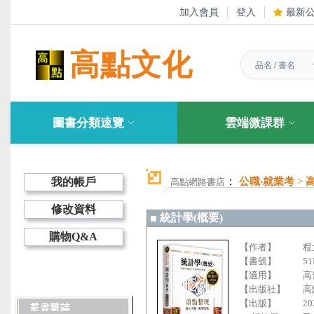
加入會員
登入
最新
高點文化
圖書分類速覽
雲端微課群
：
我的帳戶
公職‧就業考
>
高點網路書店
修改資料
統計學(概要)
購物Q&A
【作者】
程
【書號】
51
【適用】
高
【出版社】
高
【出版】
20