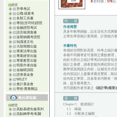
8
折特價：
576
元
總覽
升學考試
公職‧就業考
各類工具書
專技(含司特)證照
作者簡歷
金融證照考試
具多年教學經驗，以生活化方式將
語言檢測進修
之學生學習統計更簡易、計算能力
波斯納國考證照
知識達文化
本書特色
大陸簡體出版
有感於坊間對於高普、特考之統計
專業法學出版
各種不同國考皆可適用之重點整理
專業經管出版
由於大部分之統計學考試內容皆包
專業教育出版
統計之基礎，讀者若能先將此部分
明星作者自版
難學習及閱讀之內容，以補充方式
金融研訓院
在內容設計上盡量求廣且豐富，除
證券基金會
佐內容之學習，且各章末均附有「精
WILEY
絡，提升應考實力。
會計基金會
另可搭配作者另著之
《統計學(概要
學術‧實務雜誌
Chapter 1 敘述統計
總覽
1.1 緒論
高點基礎先修系列
1.2 分配表之編製
高點轉學考/私醫