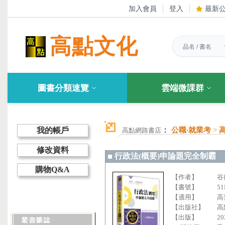
加入會員
登入
最新
高點文化
圖書分類速覽
雲端微課群
：
我的帳戶
公職‧就業考
>
高點網路書店
修改資料
行政法(概要)申論題完全制霸
購物Q&A
【作者】
谷
【書號】
51
【適用】
高
【出版社】
高
【出版】
20