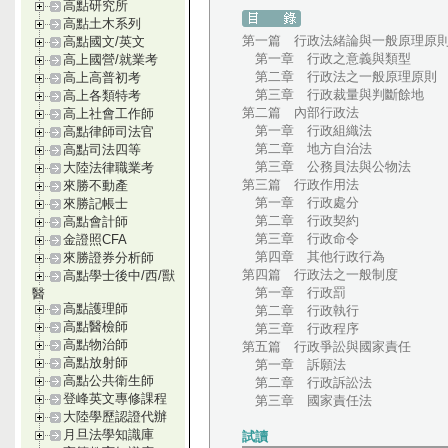
高點研究所
高點土木系列
第一篇 行政法緒論與一般原理原
高點國文/英文
第一章 行政之意義與類型
高上國營/就業考
第二章 行政法之一般原理原則
高上高普初考
第三章 行政裁量與判斷餘地
高上各類特考
第二篇 內部行政法
高上社會工作師
第一章 行政組織法
高點律師司法官
第二章 地方自治法
高點司法四等
第三章 公務員法與公物法
大陸法律職業考
第三篇 行政作用法
來勝不動產
第一章 行政處分
來勝記帳士
第二章 行政契約
高點會計師
第三章 行政命令
金證照CFA
第四章 其他行政行為
來勝證券分析師
第四篇 行政法之一般制度
高點學士後中/西/獸
第一章 行政罰
醫
高點護理師
第二章 行政執行
高點醫檢師
第三章 行政程序
高點物治師
第五篇 行政爭訟與國家責任
高點放射師
第一章 訴願法
高點公共衛生師
第二章 行政訴訟法
登峰英文專修課程
第三章 國家責任法
大陸學歷認證代辦
月旦法學知識庫
試讀