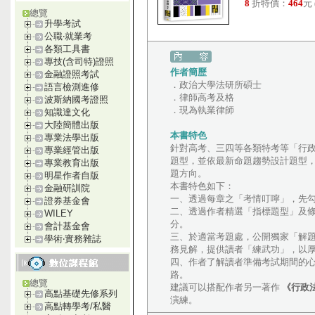
8
折特價：
464
元
總覽
升學考試
公職‧就業考
各類工具書
專技(含司特)證照
作者簡歷
金融證照考試
．政治大學法研所碩士
語言檢測進修
．律師高考及格
波斯納國考證照
．現為執業律師
知識達文化
大陸簡體出版
本書特色
專業法學出版
針對高考、三四等各類特考等「行
專業經管出版
題型，並依最新命題趨勢設計題型
專業教育出版
題方向。
明星作者自版
本書特色如下：
金融研訓院
一、透過每章之「考情叮嚀」，先
證券基金會
二、透過作者精選「指標題型」及
WILEY
分。
會計基金會
三、於適當考題處，公開獨家「解
學術‧實務雜誌
務見解，提供讀者「練武功」，以
四、作者了解讀者準備考試期間的
路。
總覽
建議可以搭配作者另一著作
《行政
高點基礎先修系列
演練。
高點轉學考/私醫