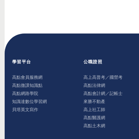
學習平台
公職證照
高點會員服務網
高上高普考／國營考
高點微課知識點
高點法律網
高點網路學院
高點會計網／記帳士
知識達數位學習網
來勝不動產
貝塔英文寫作
高上社工師
高點醫護網
高點土木網