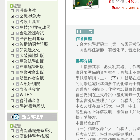
8
折特價：
440
元
總覽
202608
升學考試
公職‧就業考
各類工具書
專技(含司特)證照
金融證照考試
作者簡歷
語言檢測進修
．台大化學所碩士（第一名應屆考
波斯納國考證照
．高點專任講師（有機化學、普通
知識達文化
大陸簡體出版
書籍介紹
專業法學出版
「工欲善其事，必先利其器」，作
專業經管出版
實只要準備的資料齊全，再加上不
專業教育出版
學試題解鎖（上）
（下）
》就是在
明星作者自版
的同學也能跟準備多年的化學高手
金融研訓院
經過多年的觀察，化學考試題目其
證券基金會
自己做到在正式考試中能夠萬無一
WILEY
本套書蒐集整理了台大、台聯大、
會計基金會
本次改版亦加入清大、中興、中山
學術‧實務雜誌
題型再附上詳解說明，相信藉由如
快」的樂趣。
本書特色如下：
總覽
（一）精選收錄台大、台聯大、台
高點基礎先修系列
屆考古試題，快速掌握關鍵重點。
高點轉學考/私醫
（二）將歷屆試題依照章節編排，