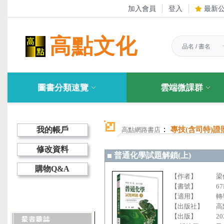
加入會員
登入
最新
高點文化
圖書分類速覽
雲端微課群
：
我的帳戶
專技(含司特)證
高點網路書店
修改資料
普通化學試題解鎖(上)
購物Q&A
【作者】
梁
【書號】
67
【適用】
轉
【出版社】
高
【出版】
20