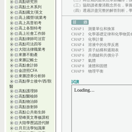
高點研究所
（三）協助讀者釐清觀念所在，掌
高點土木系列
（四）透過詳盡完整的解答剖析，
高點國文/英文
高上國營/就業考
高上高普初考
高上各類特考
CHAP 1 測量單位和換算
高上社會工作師
CHAP 2 化學基礎定律和化學物
高點律師司法官
CHAP 3 化學計量
高點司法四等
CHAP 4 溶液中的化學反應
大陸法律職業考
CHAP 5 原子結構和週期表
來勝不動產
CHAP 6 共價鍵和共價分子
來勝記帳士
CHAP 7 氣體
高點會計師
CHAP 8 液體和固體
金證照CFA
CHAP 9 物理平衡
來勝證券分析師
高點學士後中/西/獸
試讀
醫
高點護理師
高點醫檢師
高點物治師
高點放射師
高點公共衛生師
登峰英文專修課程
大陸學歷認證代辦
月旦法學知識庫