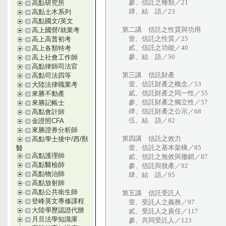
參、信託之種類／21
高點研究所
肆、結 語／23
高點土木系列
高點國文/英文
第二講 信託之性質與功用
高上國營/就業考
壹、信託之性質／25
高上高普初考
貳、信託之功能／40
高上各類特考
參、結 語／50
高上社會工作師
高點律師司法官
第三講 信託財產
高點司法四等
壹、信託財產之概念／53
大陸法律職業考
貳、信託財產之同一性／55
來勝不動產
參、信託財產之獨立性／57
來勝記帳士
肆、信託財產之公示／68
高點會計師
伍、結 語／82
金證照CFA
來勝證券分析師
第四講 信託之效力
高點學士後中/西/獸
壹、信託之基本架構／85
醫
高點護理師
貳、信託之無效與撤銷／87
高點醫檢師
參、信託與脫產／92
高點物治師
肆、結 語／95
高點放射師
高點公共衛生師
第五講 信託受託人
登峰英文專修課程
壹、受託人之義務／97
大陸學歷認證代辦
貳、受託人之責任／117
月旦法學知識庫
參、共同受託人／123