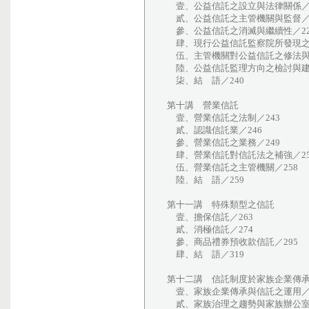
壹、公益信託之設立與法律關係／2
貳、公益信託之主管機關與監督／2
參、公益信託之消滅與繼續性／22
肆、現行公益信託監察院所發現之相
伍、主管機關對公益信託之修法與補
陸、公益信託監理方向之檢討與建議
柒、結 語／240
第十講 營業信託
壹、營業信託之法制／243
貳、認識信託業／246
參、營業信託之業務／249
肆、營業信託對信託法之補強／25
伍、營業信託之主管機關／258
陸、結 語／259
第十一講 特殊類型之信託
壹、擔保信託／263
貳、消極信託／274
參、商品禮券預收款信託／295
肆、結 語／319
第十二講 信託制度於家族企業傳
壹、家族企業傳承與信託之運用／3
貳、家族治理之趨勢與家族辦公室興