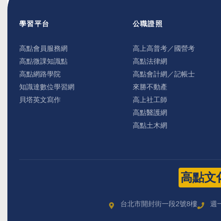
學習平台
公職證照
高點會員服務網
高上高普考／國營考
高點微課知識點
高點法律網
高點網路學院
高點會計網／記帳士
知識達數位學習網
來勝不動產
貝塔英文寫作
高上社工師
高點醫護網
高點土木網
高點文
台北市開封街一段2號8樓
週一