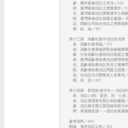
參、國外家族信託之作法／329
肆、臺灣家族信託之實務運作／33
伍、臺灣家族信託實務運作之相關問
陸、臺灣家族信託架構之建議──閉
柒、閉鎖公司結合信託之實務規劃及
捌、結 論／367
第十三講 高齡社會中信託的活用
壹、高齡社會來臨／371
貳、高齡社會來臨與對金融服務業之
參、日本高齡社會與信託制度之運用
肆、臺灣高齡者財產信託辦理情形／
伍、高齡者財產信託常見之實務問題
陸、高齡者財產信託問題之因應／4
柒、以信託方式開發老人安養宅／4
捌、結 語／423
第十四講 新思維‧新方向──信託
壹、信託2.0的「新意」與「心意」
貳、信託發展新生態之初始建議／4
參、信託新生態之新思維與新方向／
肆、再遇桃花源～～信託的美麗新境
參考資料／443
附錄 海牙信託公約／453