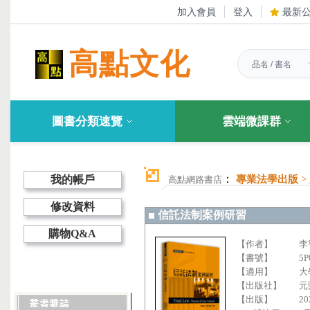
加入會員
登入
最新
高點文化
圖書分類速覽
雲端微課群
：
我的帳戶
專業法學出版
>
高點網路書店
修改資料
信託法制案例研習
購物Q&A
【作者】
李
【書號】
5P
【適用】
大
【出版社】
元
【出版】
20