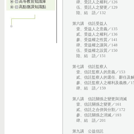
高等教育知識庫
肆、受託人之權利／126
高點微課知識點
伍、受託人之變更／129
陸、結 語／132
第六講 信託受益人
壹、受益人之意義／135
貳、受益人之權利／136
參、受益權之性質／141
肆、受益權之讓與／148
伍、受益權之設質／150
陸、結 語／151
第七講 信託監察人
壹、信託監察人的意義／153
貳、信託監察人的選任、辭任及解任
參、信託監察人之權利及義務／15
肆、結 語／159
第八講 信託關係之變更與消滅
壹、信託關係之變更／161
貳、信託之合併與分割／172
參、信託關係之消滅／193
肆、結 語／201
第九講 公益信託