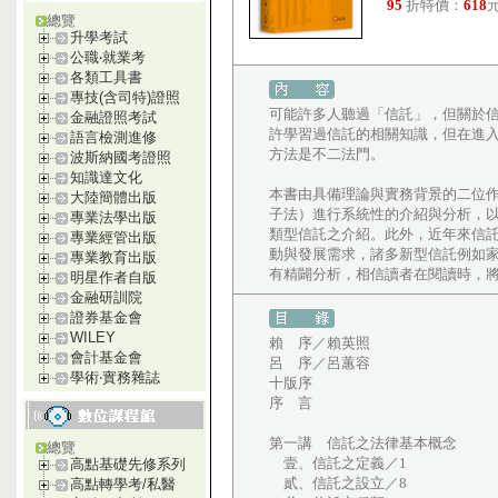
95
折特價：
618
元
總覽
升學考試
公職‧就業考
各類工具書
專技(含司特)證照
可能許多人聽過「信託」，但關於
金融證照考試
許學習過信託的相關知識，但在進
語言檢測進修
方法是不二法門。
波斯納國考證照
知識達文化
本書由具備理論與實務背景的二位
大陸簡體出版
子法）進行系統性的介紹與分析，
專業法學出版
類型信託之介紹。此外，近年來信
專業經管出版
動與發展需求，諸多新型信託例如
專業教育出版
有精闢分析，相信讀者在閱讀時，
明星作者自版
金融研訓院
證券基金會
WILEY
賴 序／賴英照
會計基金會
呂 序／呂蕙容
學術‧實務雜誌
十版序
序 言
第一講 信託之法律基本概念
總覽
壹、信託之定義／1
高點基礎先修系列
貳、信託之設立／8
高點轉學考/私醫